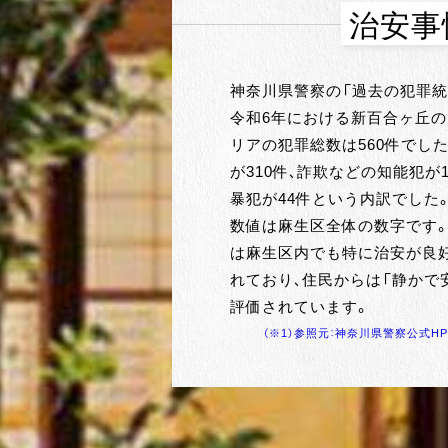
治安事
神奈川県警察の「過去の犯罪統
令和6年における新百合ヶ丘
リアの犯罪総数は560件でし
が310件、詐欺などの知能犯が
暴犯が44件という内訳でした
数値は麻生区全体の数字です
は麻生区内でも特に治安が良
れており、住民からは「静かで
評価されています。
（※1）参照元：神奈川県警察公式H