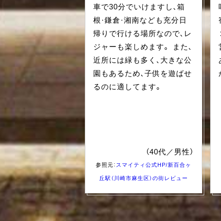
車で30分でいけますし、箱
根・鎌倉・湘南なども充分日
帰りで行ける場所なので、レ
ジャーも楽しめます。 また、
近所には緑も多く、大きな公
園もあるため、子供を遊ばせ
るのに適してます。
（40代／男性）
参照元：
スマイティ公式HP/新百合ヶ
丘駅（川崎市麻生区）の街レビュー