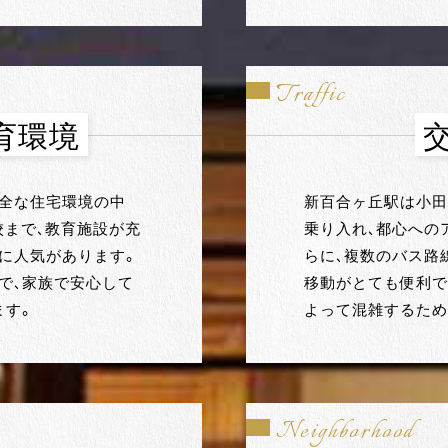
Traffic
育環境
安全な住宅環境の中
新百合ヶ丘駅は小田
校まで、教育施設が充
乗り入れ、都心への
に人気があります。
らに、複数のバス路
で、家族で安心して
移動がとても便利で
ます。
よって混雑するため
Neighborhood