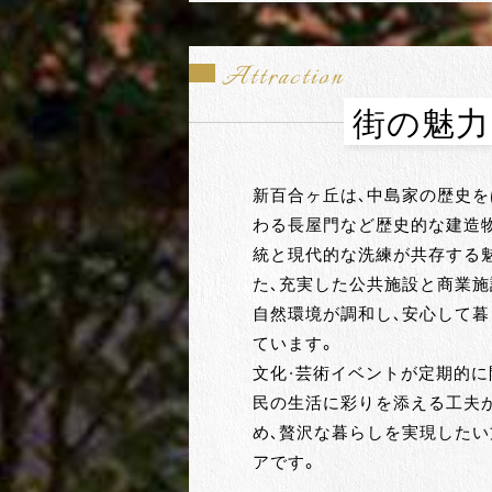
Attraction
街の魅力
新百合ヶ丘は、中島家の歴史を
わる長屋門など歴史的な建造
統と現代的な洗練が共存する
た、充実した公共施設と商業施
自然環境が調和し、安心して
ています。
文化・芸術イベントが定期的に
民の生活に彩りを添える工夫
め、贅沢な暮らしを実現した
アです。