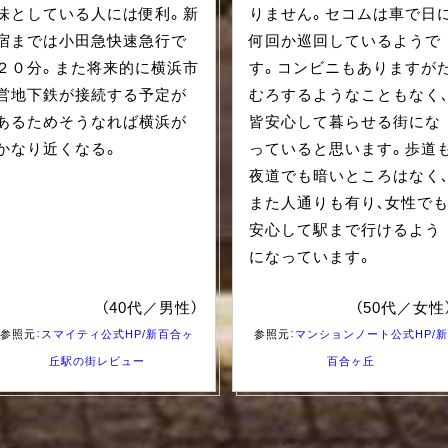
味としている人には便利。新
りません。セコムは車で日
宿までは小田急快速急行で
何回か巡回しているようで
２０分。また将来的に横浜市
す。コンビニもありますが
営地下鉄が接続する予定が
むろするようなこともなく
あるためそうなれば横浜が
皆安心して暮らせる街にな
かなり近くなる。
っていると思います。歩道
夜道でも暗いところはなく
また人通りも有り、女性で
安心して駅まで行けるよう
になっています。
（40代／男性）
（50代／女性
参照元：
スマイティ公式HP/新百合ヶ
参照元：
マンションノート公式HP/新
丘駅の街レビュー
百合ヶ丘