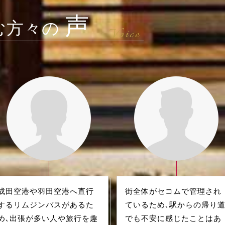
声
む方々の
Voice
成田空港や羽田空港へ直行
街全体がセコムで管理され
するリムジンバスがあるた
ているため、駅からの帰り
め、出張が多い人や旅行を趣
でも不安に感じたことはあ