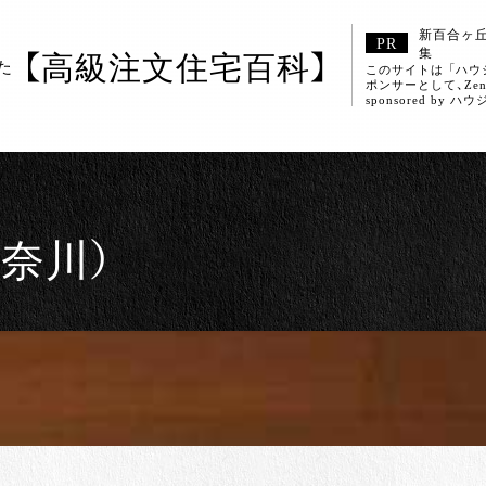
新百合ヶ
【高級注文住宅百科】
集
た
このサイトは 「ハ
ポンサーとして、Ze
sponsored b
奈川）