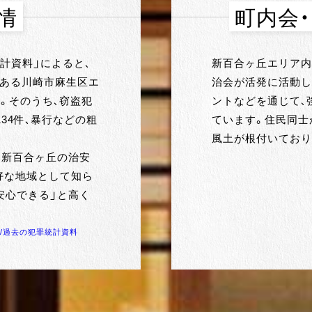
情
町内会
計資料」によると、
新百合ヶ丘エリア内
のある川崎市麻生区エ
治会が活発に活動し
た。そのうち、窃盗犯
ントなどを通じて、
134件、暴行などの粗
ています。住民同士
。
風土が根付いており
。新百合ヶ丘の治安
好な地域として知ら
安心できる」と高く
P/過去の犯罪統計資料