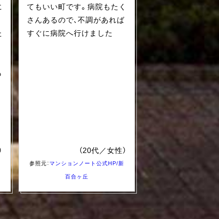
に
てもいい町です。病院もたく
さんあるので、不調があれば
た
すぐに病院へ行けました
、
も
、
も
）
（20代／女性）
参照元：
マンションノート公式HP/新
百合ヶ丘