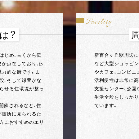
Facility
は？
はじめ、古くから伝
新百合ヶ丘駅周辺に
物が点在しており、伝
など大型ショッピン
魅力的な街です。ま
やカフェ、コンビニ
設、そして緑豊かな
活利便性は非常に高
暮らせる住環境が整っ
支援センター、公園
生活全般をしっかり
開催されるなど、住
ています。
が随所に見られるた
い方におすすめのエリ