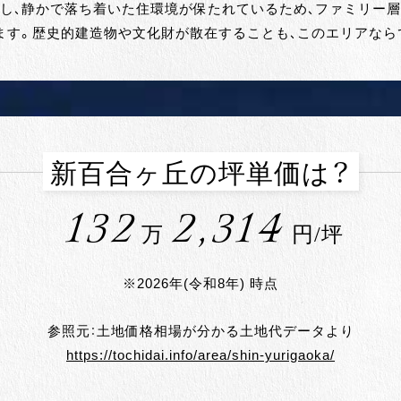
在し、静かで落ち着いた住環境が保たれているため、ファミリー
ます。歴史的建造物や文化財が散在することも、このエリアなら
新百合ヶ丘の坪単価は？
132
2,314
万
円/坪
※2026年(令和8年) 時点
参照元：土地価格相場が分かる土地代データより
https://tochidai.info/area/shin-yurigaoka/