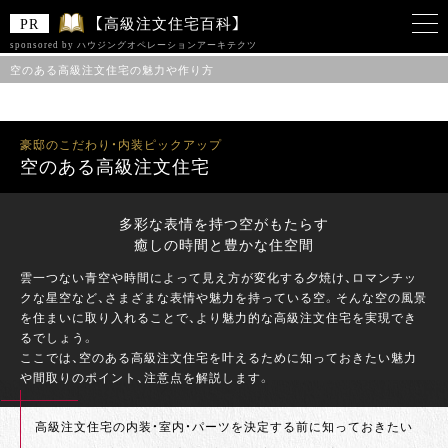
【高級注文住宅百科】
sponsored by ハウジングオペレーションアーキテクツ
空のある高級注文住宅の魅力や作り方
このサイトは 「ハウジングオペレーションアーキテクツ株式会社」をスポンサー
として、Zenken株式会社が運営しています。
豪邸のこだわり・内装ピックアップ
空のある高級注文住宅
多彩な表情を持つ空がもたらす
癒しの時間と豊かな住空間
雲一つない青空や時間によって見え方が変化する夕焼け、ロマンチッ
クな星空など、さまざまな表情や魅力を持っている空。そんな空の風景
を住まいに取り入れることで、より魅力的な高級注文住宅を実現でき
るでしょう。
ここでは、空のある高級注文住宅を叶えるために知っておきたい魅力
や間取りのポイント、注意点を解説します。
高級注文住宅の内装・室内・パーツを決定する前に知っておきたい