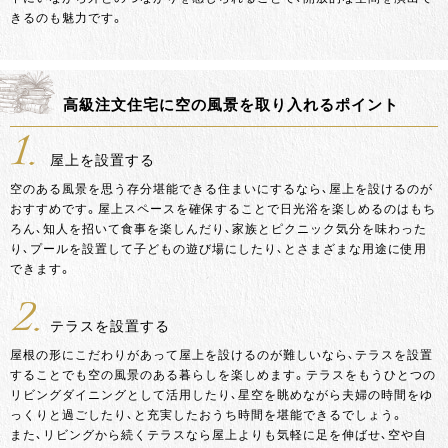
きるのも魅力です。
高級注文住宅に空の風景を取り入れるポイント
1.
屋上を設置する
空のある風景を思う存分堪能できる住まいにするなら、屋上を設けるのが
おすすめです。屋上スペースを確保することで日光浴を楽しめるのはもち
ろん、知人を招いて食事を楽しんだり、家族とピクニック気分を味わった
り、プールを設置して子どもの遊び場にしたり、とさまざまな用途に使用
できます。
2.
テラスを設置する
屋根の形にこだわりがあって屋上を設けるのが難しいなら、テラスを設置
することでも空の風景のある暮らしを楽しめます。テラスをもうひとつの
リビングダイニングとして活用したり、星空を眺めながら夫婦の時間をゆ
っくりと過ごしたり、と充実したおうち時間を堪能できるでしょう。
また、リビングから続くテラスなら屋上よりも気軽に足を伸ばせ、空や自