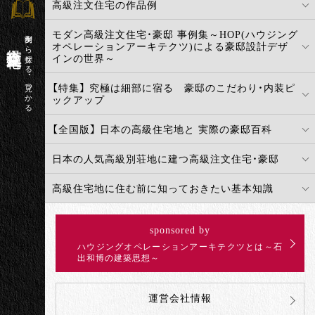
高級注文住宅の作品例
モダン高級注文住宅・豪邸 事例集～HOP(ハウジング
実例から探せる・見つかる
高級注文住宅百科
オペレーションアーキテクツ)による豪邸設計デザ
インの世界～
【特集】 究極は細部に宿る 豪邸のこだわり・内装ピ
ックアップ
【全国版】 日本の高級住宅地と 実際の豪邸百科
日本の人気高級別荘地に建つ高級注文住宅・豪邸
高級住宅地に住む前に知っておきたい基本知識
sponsored by
ハウジングオペレーションアーキテクツとは～石
出和博の建築思想～
運営会社情報