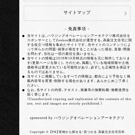
サイトマップ
- 免責事項 -
当サイトは、ハウジングオペレーションアーキテクツ株式会社を
スポンサーとしてZenken株式会社が運営する、高級注文住宅に関
する役立つ情報を集めたサイトです。当サイトのコンテンツによ
って何らかの問題・損害が発生することがあった場合、直接・間接
を問わず、当社は一切の責任を負いません。
当サイトの情報は2018年10月時点の情報を元に制作しておりま
す(更新ページを除く)。そのため、掲載している地域情報や土地
価格等は変更されている可能性があり、必ずしも正確性を保証す
るものではありません。
当サイトに掲載しているすべての情報は、都合により予告なく掲
載内容等を変更・削除する場合があります。あらかじめご了承く
ださい。
なお、当サイトの内容、テキスト、画像等の無断転載・無断使用を
固く禁じます。
（Unauthorized copying and replication of the contents of this
site, text and images are strictly prohibited.）
sponsored by ハウジングオペレーションアーキテクツ
Copyright ©
実例から探せる・見つかる 高級注文住宅百科