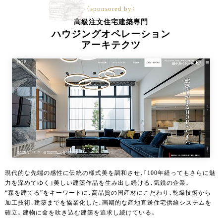
〈sponsored by〉
高級注文住宅建築専門
ハウジングオペレーション
アーキテクツ
現代的な先端の感性に伝統の様式美を調和させ、｢100年経ってもさらに魅
力を深めてゆく｣美しい建築作品を生み出し続ける、気鋭の企業。
“森を建てる”をキーワードに、高品質の国産材にこだわり、乾燥技術から
加工技術、建築までを協業化した、画期的な産地直送住宅供給システムを
確立。建物に命を吹き込む建築を追求し続けている。