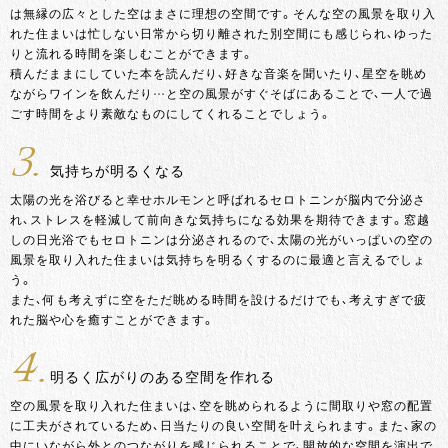
は無縁の広々とした空はまさに理想の空間です。そんな空の風景を取り入
れた住まいは忙しない日常から切り離された別空間にも感じられ、ゆった
りと流れる時間を楽しむことができます。
積んだままにしていた本を読んだり、好きな音楽を聞いたり、星空を眺め
ながらワインを飲んだり…と空の風景がすぐそばにあることで、一人で過
ごす時間をより素敵なものにしてくれることでしょう。
3.
気持ちが明るくなる
太陽の光を浴びると幸せホルモンと呼ばれるセロトニンが脳内で分泌さ
れ、ストレスを軽減して前向きな気持ちになる効果を期待できます。窓越
しの日光浴でもセロトニンは分泌されるので、太陽の光がいっぱいの空の
風景を取り入れた住まいは気持ちを明るくするのに最適と言えるでしょ
う。
また、何も考えずに空をただ眺める時間を設けるだけでも、考えすぎで疲
れた脳や心を癒すことができます。
4.
明るく広がりのある空間を作れる
空の風景を取り入れた住まいは、空を眺められるように間取りや窓の配置
に工夫がされているため、日当たりの良い空間を叶えられます。また、家の
中にいながら外とのつながりを感じられることで、開放的な空間を演出で