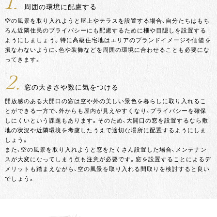
1.
周囲の環境に配慮する
空の風景を取り入れようと屋上やテラスを設置する場合、自分たちはもち
ろん近隣住民のプライバシーにも配慮するために柵や目隠しを設置する
ようにしましょう。特に高級住宅地はエリアのブランドイメージや価値を
損なわないように、色や装飾などを周囲の環境に合わせることも必要にな
ってきます。
2.
窓の大きさや数に気をつける
開放感のある大開口の窓は空や外の美しい景色を暮らしに取り入れるこ
とができる一方で、外からも屋内が見えやすくなり、プライバシーを確保
しにくいという課題もあります。そのため、大開口の窓を設置するなら敷
地の状況や近隣環境を考慮したうえで適切な場所に配置するようにしま
しょう。
また、空の風景を取り入れようと窓をたくさん設置した場合、メンテナン
スが大変になってしまう点も注意が必要です。窓を設置することによるデ
メリットも踏まえながら、空の風景を取り入れる間取りを検討すると良い
でしょう。