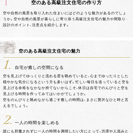
空のある高級注文住宅の作り方
空や自然の風景を取り入れた住まいにはどのような魅力があるのでしょ
うか。空や自然の風景が暮らしに寄り添う高級注文住宅の魅力や間取り・
設計のポイント、注意点を紹介します。
空のある高級注文住宅の魅力
1.
自宅が癒しの空間になる
空を見上げてゆっくりと流れる雲を眺めていると、心までゆったりとした
穏やかな気分になるという方も多いはず。忙しい毎日を送っていると空を
見上げる余裕をなかなか持てないからこそ、休日は自宅でのんびりと空を
見上げる時間を作ってみてはいかがでしょうか。
空をのんびりと眺めながら過ごす癒しの時間は、まさに贅沢なひと時と言
えるでしょう。
2.
一人の時間を楽しめる
誰にも邪魔されずに一人の時間を満喫したい方にとって、渋滞や人混みと