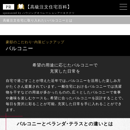
【高級注文住宅百科】
sponsored by ハウジングオペレーションアーキテクツ
高級注文住宅に取り入れたいバルコニーとは
このサイトは 「ハウジングオペレーションアーキテクツ株式会社」をスポンサー
として、Zenken株式会社が運営しています。
豪邸のこだわり・内装ピックアップ
バルコニー
希望の用途に応じたバルコニーで
充実した日常を
自宅で過ごすことが増えた近年では、バルコニーを活用した楽しみ方
がたくさん提案されています。一般住宅におけるバルコニーでは洗濯
物を干すなどの用途が多かったものの、広々としたバルコニーで食事
や趣味を楽しむケースも。希望に合ったバルコニーを設計することで、
毎日を贅沢に彩ることが可能。充実した日常を手に入れることができ
ます。
バルコニーとベランダ・テラスとの違いとは