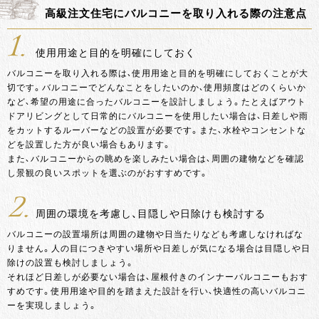
高級注文住宅にバルコニーを取り入れる際の注意点
1.
使用用途と目的を明確にしておく
バルコニーを取り入れる際は、使用用途と目的を明確にしておくことが大
切です。バルコニーでどんなことをしたいのか、使用頻度はどのくらいか
など、希望の用途に合ったバルコニーを設計しましょう。たとえばアウト
ドアリビングとして日常的にバルコニーを使用したい場合は、日差しや雨
をカットするルーバーなどの設置が必要です。また、水栓やコンセントな
どを設置した方が良い場合もあります。
また、バルコニーからの眺めを楽しみたい場合は、周囲の建物などを確認
し景観の良いスポットを選ぶのがおすすめです。
2.
周囲の環境を考慮し、目隠しや日除けも検討する
バルコニーの設置場所は周囲の建物や日当たりなども考慮しなければな
りません。人の目につきやすい場所や日差しが気になる場合は目隠しや日
除けの設置も検討しましょう。
それほど日差しが必要ない場合は、屋根付きのインナーバルコニーもおす
すめです。使用用途や目的を踏まえた設計を行い、快適性の高いバルコニ
ーを実現しましょう。