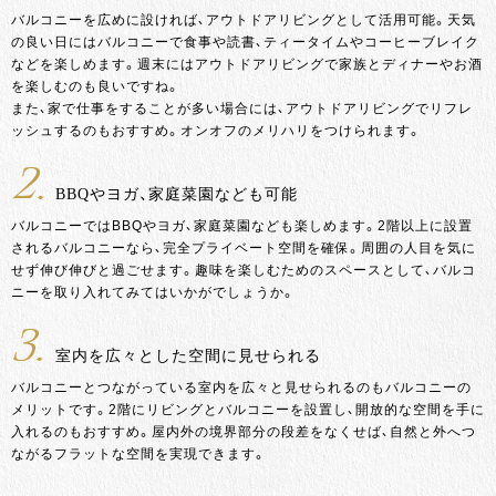
バルコニーを広めに設ければ、アウトドアリビングとして活用可能。天気
の良い日にはバルコニーで食事や読書、ティータイムやコーヒーブレイク
などを楽しめます。週末にはアウトドアリビングで家族とディナーやお酒
を楽しむのも良いですね。
また、家で仕事をすることが多い場合には、アウトドアリビングでリフレ
ッシュするのもおすすめ。オンオフのメリハリをつけられます。
2.
BBQやヨガ、家庭菜園なども可能
バルコニーではBBQやヨガ、家庭菜園なども楽しめます。2階以上に設置
されるバルコニーなら、完全プライベート空間を確保。周囲の人目を気に
せず伸び伸びと過ごせます。趣味を楽しむためのスペースとして、バルコ
ニーを取り入れてみてはいかがでしょうか。
3.
室内を広々とした空間に見せられる
バルコニーとつながっている室内を広々と見せられるのもバルコニーの
メリットです。2階にリビングとバルコニーを設置し、開放的な空間を手に
入れるのもおすすめ。屋内外の境界部分の段差をなくせば、自然と外へつ
ながるフラットな空間を実現できます。