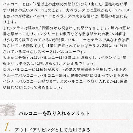
バルコニーとは、「2階以上の建物の外壁部分に張り出した、屋根のない手
すり付きの広いスペース」のこと。一方ベランダには屋根があり、スペース
も狭いのが特徴。バルコニーとベランダの大きな違いは、屋根の有無にあ
ります。
また、テラスは建物の1階部分から突き出した部分をさします。屋内の窓や
扉と繋がっており、コンクリートや敷石などを敷き詰めた台状で、地面よ
り少し高く設置されているのが特徴。バルコニーとテラスで異なる点は設
置されている階数であり、1階に設置されていればテラス、2階以上に設置
されている屋根なしスペースはバルコニーです。
大まかに分類すれば、バルコニーは「2階以上・屋根なし」、ベランダは「屋
根あり」、テラスは「1階、屋根なし」といえるでしょう。
なお、バルコニーには種類があり、下の階の屋根部分を利用しているもの
をルーフバルコニー、バルコニー部分が建物の内側に収まっているものを
インナーバルコニーと呼びます。どのバルコニーを取り入れるかは、用途
や目的などによって決めましょう。
バルコニーを取り入れるメリット
1.
アウトドアリビングとして活用できる