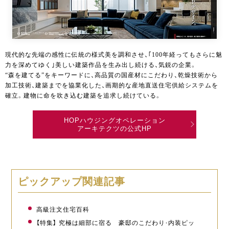
現代的な先端の感性に伝統の様式美を調和させ、｢100年経ってもさらに魅
力を深めてゆく｣美しい建築作品を生み出し続ける、気鋭の企業。
“森を建てる”をキーワードに、高品質の国産材にこだわり、乾燥技術から
加工技術、建築までを協業化した、画期的な産地直送住宅供給システムを
確立。建物に命を吹き込む建築を追求し続けている。
HOPハウジングオペレーション
アーキテクツの公式HP
ピックアップ関連記事
高級注文住宅百科
【特集】 究極は細部に宿る 豪邸のこだわり・内装ピッ