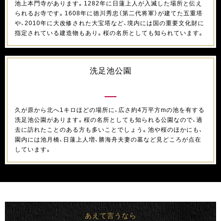
池上本門寺があります。1282年に日蓮上人が入滅した場所と伝え
られるお寺です。1608年に徳川秀忠（第二代将軍）が建てた五重塔
や、2010年に大改修された大宝塔など、境内には国の重要文化財に
指定されている建造物もあり。桜の名所としても知られています。
洗足池公園
久が原から北へ1キロほどの場所に、広さ約4万平方mの池を有する
洗足池公園があります。桜の名所としても知られる公園なので、過
去に訪れたことのある方も多いことでしょう。池や桜のほかにも、
園内には池月橋、日蓮上人増、勝海舟夫妻の墓など見どころが点在
しています。
あえて言うなら