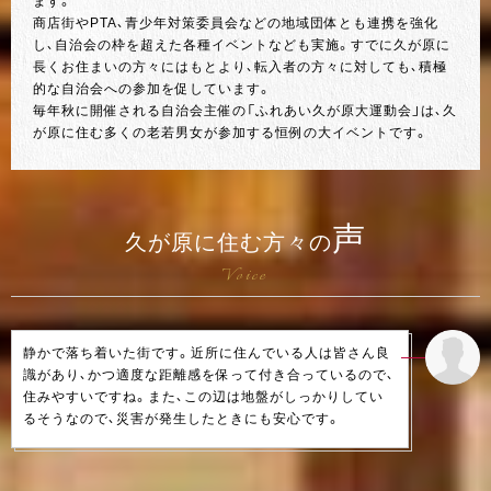
ます。
商店街やPTA、青少年対策委員会などの地域団体とも連携を強化
し、自治会の枠を超えた各種イベントなども実施。すでに久が原に
長くお住まいの方々にはもとより、転入者の方々に対しても、積極
的な自治会への参加を促しています。
毎年秋に開催される自治会主催の「ふれあい久が原大運動会」は、久
が原に住む多くの老若男女が参加する恒例の大イベントです。
声
久が原に住む方々の
Voice
静かで落ち着いた街です。近所に住んでいる人は皆さん良
識があり、かつ適度な距離感を保って付き合っているので、
住みやすいですね。また、この辺は地盤がしっかりしてい
るそうなので、災害が発生したときにも安心です。