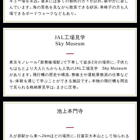
キュー場を常設。週末には多くの都民の方々が訪れ、賑やかに楽し
んでいます。海の景色を見ながら散策できる砂浜、車椅子の方も入
場できるボードウォークなどもあり。
JAL工場見学
Sky Museum
東京モノレール「新整備場駅」で下車して徒歩2分の場所に、子供た
ちはもとより大人たちからも人気のJAL工場見学 Sky Museum
があります。飛行機の歴史や構造、整備士や運航乗務員の仕事など
を、体験を通じて学ぶことができる施設です。本物の飛行機を間近
で見られる格納庫見学は、まさに圧巻。
池上本門寺
久が原駅から東へ2kmほどの場所に、日蓮宗大本山として知られる