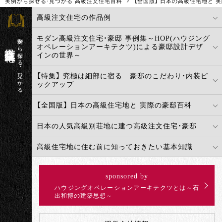
実例から探せる・見つかる 高級注文住宅百科
【全国版】 日本の高級住宅地と 
高級注文住宅の作品例
モダン高級注文住宅・豪邸 事例集～HOP(ハウジング
実例から探せる・見つかる
高級注文住宅百科
オペレーションアーキテクツ)による豪邸設計デザ
インの世界～
【特集】 究極は細部に宿る 豪邸のこだわり・内装ピ
ックアップ
【全国版】 日本の高級住宅地と 実際の豪邸百科
日本の人気高級別荘地に建つ高級注文住宅・豪邸
高級住宅地に住む前に知っておきたい基本知識
sponsored by
ハウジングオペレーションアーキテクツとは～石
出和博の建築思想～