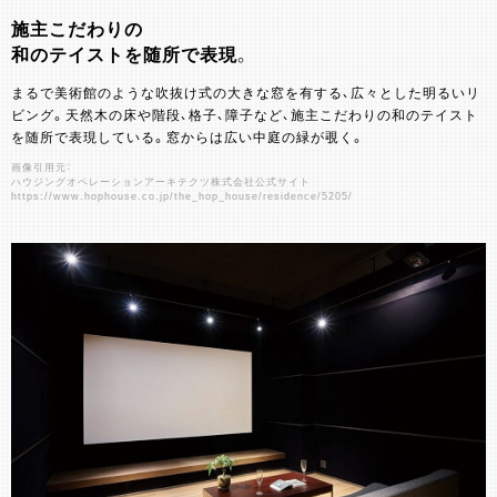
施主こだわりの
和のテイストを随所で表現。
まるで美術館のような吹抜け式の大きな窓を有する、広々とした明るいリ
ビング。天然木の床や階段、格子、障子など、施主こだわりの和のテイスト
を随所で表現している。窓からは広い中庭の緑が覗く。
画像引用元：
ハウジングオペレーションアーキテクツ株式会社公式サイト
https://www.hophouse.co.jp/the_hop_house/residence/5205/