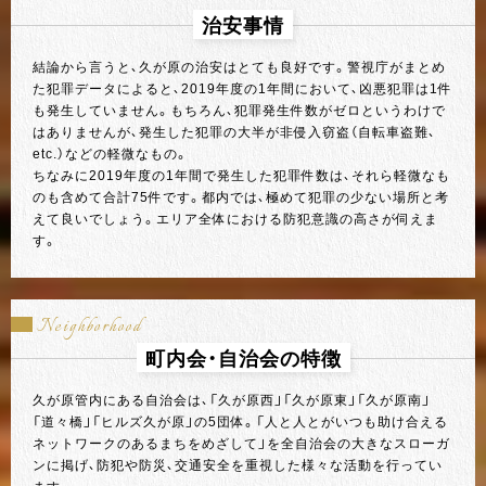
治安事情
結論から言うと、久が原の治安はとても良好です。警視庁がまとめ
た犯罪データによると、2019年度の1年間において、凶悪犯罪は1件
も発生していません。もちろん、犯罪発生件数がゼロというわけで
はありませんが、発生した犯罪の大半が非侵入窃盗（自転車盗難、
etc.）などの軽微なもの。
ちなみに2019年度の1年間で発生した犯罪件数は、それら軽微なも
のも含めて合計75件です。都内では、極めて犯罪の少ない場所と考
えて良いでしょう。エリア全体における防犯意識の高さが伺えま
す。
Neighborhood
町内会・自治会の特徴
久が原管内にある自治会は、「久が原西」「久が原東」「久が原南」
「道々橋」「ヒルズ久が原」の5団体。「人と人とがいつも助け合える
ネットワークのあるまちをめざして」を全自治会の大きなスローガ
ンに掲げ、防犯や防災、交通安全を重視した様々な活動を行ってい