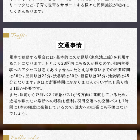
リニックなど、子育て世帯をサポートする様々な民間施設が域内に
たくさんあります。
Traffic
交通事情
電車で移動する場合には、基本的に久が原駅（東急池上線）を利用す
ることになります。もとより23区内にある久が原なので、都内主要
駅へのアクセスは悪くありません。たとえば東京駅までの所要時間
は36分。品川駅は22分、渋谷駅は30分、新宿駅は35分、池袋駅は45
分となります。さほど所要時間はかかりませんが、いずれも乗り換
え1回が必要です。
また、駅前から路線バス（東急バス）が各方面に運航しているため、
近場や駅のない場所への移動も便利。羽田空港への空港バスも1時
間に1本の頻度は発着しているので、遠方への出張にも不便はない
でしょう。
Public order