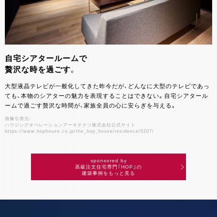
自宅シアタールームで
贅沢な時を過ごす。
大型液晶テレビが一般化してきた昨今だが、どんなに大型のテレビであっ
ても、本物のシアターの魅力を表現することはできない。自宅シアタール
ームで過ごす贅沢な時間が、家族全員の心に安らぎを与える。
画像引用元：
ハウジングオペレーションアーキテクツ株式会社公式サイト
https://www.hophouse.co.jp/the_hop_house/residence/5207/
sponsored by
高級注文住宅専門「HOP」の
建築事例をもっと見る