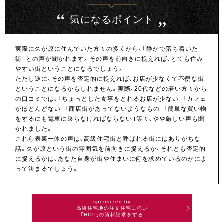
気になるポイント
実際に久が原に住んでいた方々の多くから、「静かで落ち着いた
街」との声が聞かれます。その声を前向きに捉えれば、とても住み
やすい街ということになるでしょう。
ただし逆に、その声を否定的に捉えれば、お店が少なくて不便な街
ということになるかもしれません。実際、20代などの若い方々から
の口コミでは、「ちょっとした食事をとれるお店が少ない」「カフェ
がほとんどない」「商店街があってないようなもの」「簡単な買い物
をするにも電車に乗らなければならない」等々、やや厳しい声も聞
かれました。
これら表裏一体の声は、高級住宅街と呼ばれる街にはありがちな
話。久が原という街の雰囲気を前向きに捉えるか、それとも否定的
に捉えるかは、あなた自身が街や住まいに何を求めているのかによ
って決まるでしょう。
sponsored by
高級住宅地の注文住宅に強い
｢HOP｣の資料請求をする