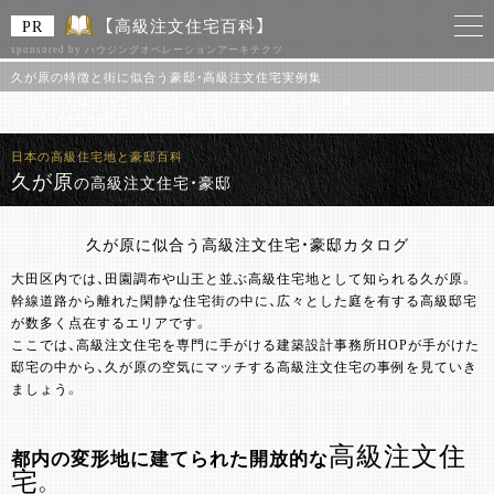
【高級注文住宅百科】
sponsored by ハウジングオペレーションアーキテクツ
久が原の特徴と街に似合う豪邸・高級注文住宅実例集
このサイトは 「ハウジングオペレーションアーキテクツ株式会社」をスポンサー
として、Zenken株式会社が運営しています。
日本の高級住宅地と豪邸百科
久が原
の高級注文住宅・豪邸
久が原に似合う高級注文住宅・豪邸カタログ
大田区内では、田園調布や山王と並ぶ高級住宅地として知られる久が原。
幹線道路から離れた閑静な住宅街の中に、広々とした庭を有する高級邸宅
が数多く点在するエリアです。
ここでは、高級注文住宅を専門に手がける建築設計事務所HOPが手がけた
邸宅の中から、久が原の空気にマッチする高級注文住宅の事例を見ていき
ましょう。
高級注文住
都内の変形地に建てられた開放的な
宅
。