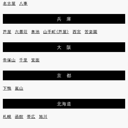
名古屋
八事
兵 庫
芦屋
六麓荘
奥池
山手町（芦屋）
西宮
苦楽園
大 阪
帝塚山
千里
箕面
京 都
下鴨
嵐山
北海道
札幌
函館
帯広
旭川