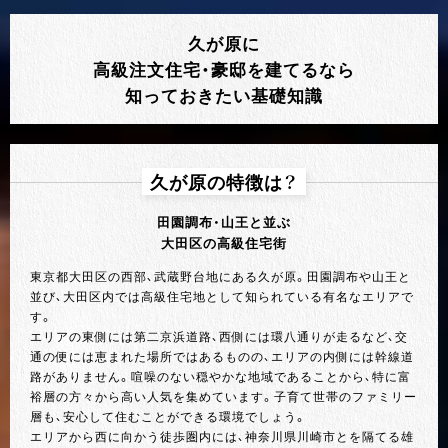
久が原に
高級注文住宅・豪邸を建てるなら
知っておきたい基礎知識
久が原の特徴は？
田園調布・山王と並ぶ
大田区の高級住宅街
東京都大田区の西部、武蔵野台地にある久が原。田園調布や山王と
並び、大田区内では高級住宅地として知られている有名なエリアで
す。
エリアの東側には第二京浜道路、西側には環八通りが走るなど、交
通の便には恵まれた場所ではあるものの、エリアの内側には幹線道
路がありません。喧噪のない穏やかな地域であることから、特に富
裕層の方々から高い人気を集めています。子育て世帯のファミリー
層も、安心して住むことができる環境でしょう。
エリアから西に向かう徒歩圏内には、神奈川県川崎市とを隔てる雄