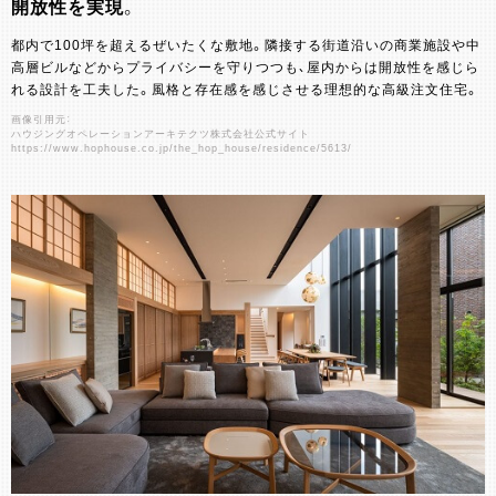
開放性を実現。
都内で100坪を超えるぜいたくな敷地。隣接する街道沿いの商業施設や中
高層ビルなどからプライバシーを守りつつも、屋内からは開放性を感じら
れる設計を工夫した。風格と存在感を感じさせる理想的な高級注文住宅。
画像引用元：
ハウジングオペレーションアーキテクツ株式会社公式サイト
https://www.hophouse.co.jp/the_hop_house/residence/5613/