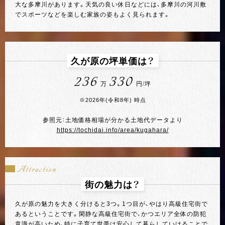
大な多摩川があります。天気の良い休日などには、多摩川の河川敷
でスポーツなどを楽しむ家族の姿もよく見られます。
久が原の坪単価は？
236
330
万
円/坪
※2026年(令和8年) 時点
参照元：土地価格相場が分かる土地代データより
https://tochidai.info/area/kugahara/
Attraction
街の魅力は？
久が原の魅力を大きく分けると3つ。1つ目が、やはり高級住宅街で
あるということです。閑静な高級住宅街で、かつエリア全体の防犯
意識が高いため、特に子育て世帯は安心して暮らしていけることで