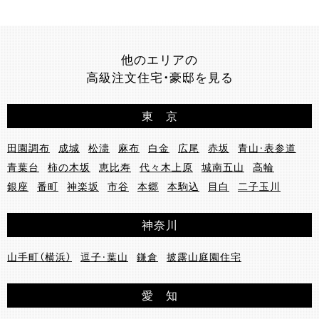
他のエリアの
高級注文住宅・豪邸を見る
東 京
田園調布
成城
松濤
麻布
白金
広尾
赤坂
青山・表参道
青葉台
柿の木坂
恵比寿
代々木上原
城南五山
高輪
銀座
番町
神楽坂
市谷
本郷
本駒込
目白
二子玉川
神奈川
山手町（横浜）
逗子・葉山
鎌倉
披露山庭園住宅
愛 知