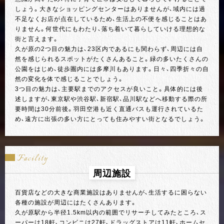
しょう。大きなショッピングセンターはありませんが、域内には過
不足なくお店が点在しているため、生活上の不便を感じることはあ
りません。何世代にもわたり、落ち着いて暮らしていける理想的な
街と言えます。
久が原の2つ目の魅力は、23区内であるにも関わらず、周辺には自
然を感じられるスポットがたくさんあること。緑の多いたくさんの
公園をはじめ、徒歩圏内には多摩川もあります。日々、四季折々の自
然の変化を体で感じることでしょう。
3つ目の魅力は、主要駅までのアクセスが良いこと。具体的には後
述しますが、東京駅や渋谷駅、新宿駅、品川駅などへ移動する際の所
要時間は30分前後。羽田空港も近く直通バスも運行されているた
め、遠方に出張の多い方にとっても住みやすい街となるでしょう。
Facility
周辺施設
百貨店などの大きな商業施設はありませんが、生活するに困らない
各種の施設が周辺にはたくさんあります。
久が原駅から半径1.5km以内の範囲でリサーチしてみたところ、ス
ーパーは18軒、コンビニは27軒、ドラッグストアは11軒、ホームセ