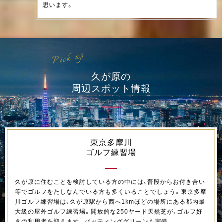
思います。
Pick up
久が原の
周辺スポット情報
東京多摩川
ゴルフ練習場
久が原に住むことを検討している方の中には、普段からお付き合い
等でゴルフをたしなんでいる方も多くいることでしょう。東京多摩
川ゴルフ練習場は、久が原駅から西へ1kmほどの場所にある都内最
大級の屋外ゴルフ練習場。開放的な250ヤード天然芝が、ゴルフ好
きの利用者を迎えます。パッティンググリーンも完備。