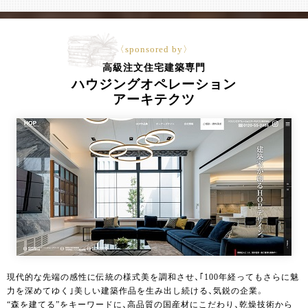
〈sponsored by〉
高級注文住宅建築専門
ハウジングオペレーション
アーキテクツ
現代的な先端の感性に伝統の様式美を調和させ、｢100年経ってもさらに魅
力を深めてゆく｣美しい建築作品を生み出し続ける、気鋭の企業。
“森を建てる”をキーワードに、高品質の国産材にこだわり、乾燥技術から