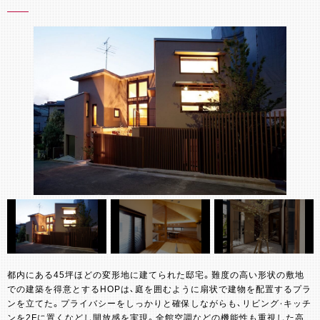
都内にある45坪ほどの変形地に建てられた邸宅。難度の高い形状の敷地
での建築を得意とするHOPは、庭を囲むように扇状で建物を配置するプラ
ンを立てた。プライバシーをしっかりと確保しながらも、リビング・キッチ
ンを2Fに置くなどし開放感を実現。全館空調などの機能性も重視した高