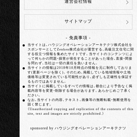
運営会社情報
サイトマップ
- 免責事項 -
当サイトは、ハウジングオペレーションアーキテクツ株式会社を
スポンサーとしてZenken株式会社が運営する、高級注文住宅に関
する役立つ情報を集めたサイトです。当サイトのコンテンツによ
って何らかの問題・損害が発生することがあった場合、直接・間接
を問わず、当社は一切の責任を負いません。
当サイトの情報は2018年10月時点の情報を元に制作しておりま
す(更新ページを除く)。そのため、掲載している地域情報や土地
価格等は変更されている可能性があり、必ずしも正確性を保証す
るものではありません。
当サイトに掲載しているすべての情報は、都合により予告なく掲
載内容等を変更・削除する場合があります。あらかじめご了承く
ださい。
なお、当サイトの内容、テキスト、画像等の無断転載・無断使用を
固く禁じます。
（Unauthorized copying and replication of the contents of this
site, text and images are strictly prohibited.）
sponsored by ハウジングオペレーションアーキテクツ