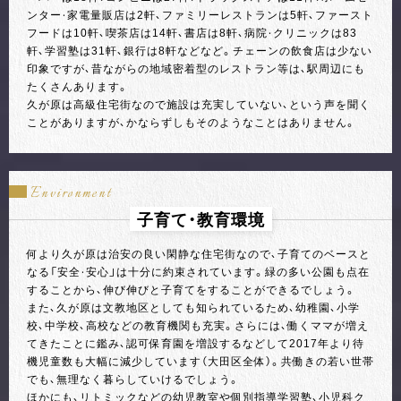
ンター・家電量販店は2軒、ファミリーレストランは5軒、ファースト
フードは10軒、喫茶店は14軒、書店は8軒、病院・クリニックは83
軒、学習塾は31軒、銀行は8軒などなど。チェーンの飲食店は少ない
印象ですが、昔ながらの地域密着型のレストラン等は、駅周辺にも
たくさんあります。
久が原は高級住宅街なので施設は充実していない、という声を聞く
ことがありますが、かならずしもそのようなことはありません。
Environment
子育て・教育環境
何より久が原は治安の良い閑静な住宅街なので、子育てのベースと
なる「安全・安心」は十分に約束されています。緑の多い公園も点在
することから、伸び伸びと子育てをすることができるでしょう。
また、久が原は文教地区としても知られているため、幼稚園、小学
校、中学校、高校などの教育機関も充実。さらには、働くママが増え
てきたことに鑑み、認可保育園を増設するなどして2017年より待
機児童数も大幅に減少しています（大田区全体）。共働きの若い世帯
でも、無理なく暮らしていけるでしょう。
ほかにも、リトミックなどの幼児教室や個別指導学習塾、小児科ク