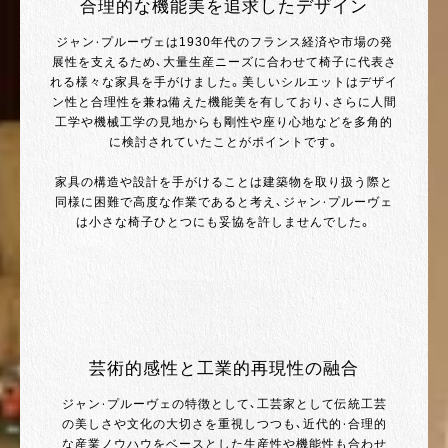
合理的な機能美を追求したデザイン
ジャン・プルーヴェは1930年代のフランス経済や市場の発
展性を支えるため、大量生産ニーズに合わせて椅子に代表さ
れる様々な家具を手がけました。美しいシルエットはデザイ
ン性と合理性を兼ね備えた機能美を有しており、さらに人間
工学や機械工学の見地からも剛性や座り心地などを多角的
に検討されていたことがポイントです。
家具の構造や設計を手がけることは建築物を取り扱う際と
同様に困難で高度な作業であると考え、ジャン・プルーヴェ
は小さな椅子ひとつにも妥協を許しませんでした。
芸術的感性と工業的再現性の融合
ジャン・プルーヴェの特徴として、工芸家として伝統工芸
の美しさや文化の大切さを重視しつつも、近代的・合理的
な産業ノウハウをベースとした生産性や機能性も合わせ