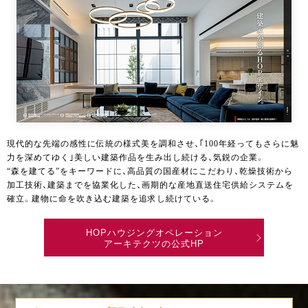
現代的な先端の感性に伝統の様式美を調和させ、｢100年経ってもさらに魅
力を深めてゆく｣美しい建築作品を生み出し続ける、気鋭の企業。
“森を建てる”をキーワードに、高品質の国産材にこだわり、乾燥技術から
加工技術、建築までを協業化した、画期的な産地直送住宅供給システムを
確立。建物に命を吹き込む建築を追求し続けている。
HOPハウジングオペレーション
アーキテクツの公式HP