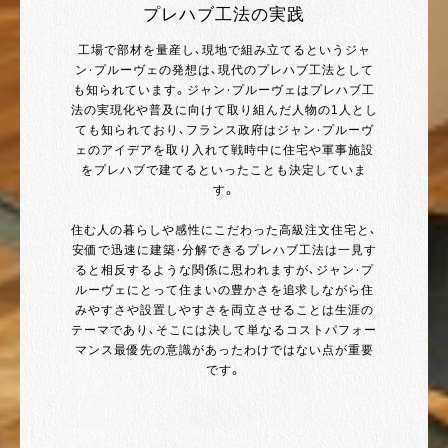
プレハブ工法の実践
工場で部材を量産し、現地で組み立てるというジャ
ン・プルーヴェの発想は、現代のプレハブ工法として
も知られています。ジャン・プルーヴェはプレハブ工
法の実現化や普及に向けて取り組んだ人物の1人とし
ても知られており、フランス政府はジャン・プルーヴ
ェのアイデアを取り入れて戦時中に住宅や軍事施設
をプレハブで建てるといったことも決定していま
す。
住む人の暮らしや感性にこだわった高級注文住宅と、
安価で迅速に建築・分解できるプレハブ工法は一見す
ると相反するような関係に思われますが、ジャン・プ
ルーヴェにとって住まいの豊かさを追求しながら住
みやすさや設置しやすさを両立させることは生涯の
テーマであり、そこには決して単なるコストパフォー
マンス最優先の意識があったわけではない点が重要
です。