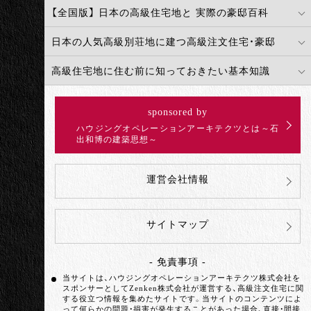
【全国版】 日本の高級住宅地と 実際の豪邸百科
日本の人気高級別荘地に建つ高級注文住宅・豪邸
高級住宅地に住む前に知っておきたい基本知識
sponsored by
ハウジングオペレーションアーキテクツとは～石
出和博の建築思想～
運営会社情報
サイトマップ
- 免責事項 -
当サイトは、ハウジングオペレーションアーキテクツ株式会社を
スポンサーとしてZenken株式会社が運営する、高級注文住宅に関
する役立つ情報を集めたサイトです。当サイトのコンテンツによ
って何らかの問題・損害が発生することがあった場合、直接・間接