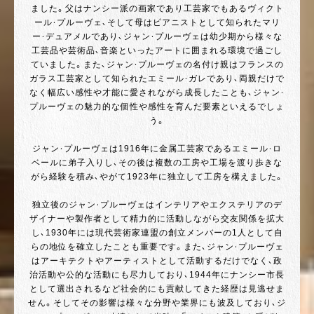
ました。父はナンシー派の画家であり工芸家でもあるヴィクト
ール・プルーヴェ、そして母はピアニストとして知られたマリ
ー・デュアメルであり、ジャン・プルーヴェは幼少期から様々な
工芸品や芸術品、音楽といったアートに囲まれる環境で過ごし
ていました。また、ジャン・プルーヴェの名付け親はフランスの
ガラス工芸家として知られたエミール・ガレであり、両親だけで
なく幅広い感性や才能に愛されながら成長したことも、ジャン・
プルーヴェの魅力的な個性や感性を育んだ要素といえるでしょ
う。
ジャン・プルーヴェは1916年に金属工芸家であるエミール・ロ
ベールに弟子入りし、その後は複数の工房や工場を渡り歩きな
がら経験を積み、やがて1923年に独立して工房を構えました。
独立後のジャン・プルーヴェはインテリアやエクステリアのデ
ザイナーや製作者として精力的に活動しながら交友関係を拡大
し、1930年には現代芸術家連盟の創立メンバーの1人として自
らの地位を確立したことも重要です。また、ジャン・プルーヴェ
はアーキテクトやアーティストとして活動するだけでなく、政
治活動や公的な活動にも尽力しており、1944年にナンシー市長
として選出されるなど社会的にも貢献してきた経歴は見逃せま
せん。そしてその影響は様々な分野や業界にも波及しており、ジ