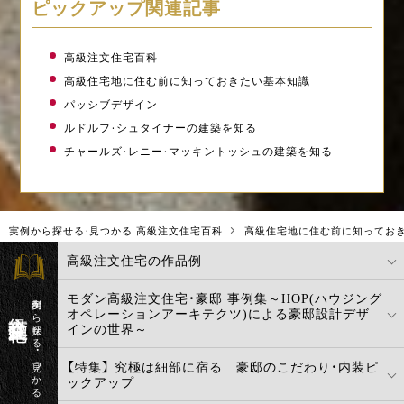
ピックアップ関連記事
高級注文住宅百科
高級住宅地に住む前に知っておきたい基本知識
パッシブデザイン
ルドルフ・シュタイナーの建築を知る
チャールズ・レニー・マッキントッシュの建築を知る
実例から探せる・見つかる 高級注文住宅百科
高級住宅地に住む前に知ってお
高級注文住宅の作品例
モダン高級注文住宅・豪邸 事例集～HOP(ハウジング
実例から探せる・見つかる
高級注文住宅百科
オペレーションアーキテクツ)による豪邸設計デザ
インの世界～
【特集】 究極は細部に宿る 豪邸のこだわり・内装ピ
ックアップ