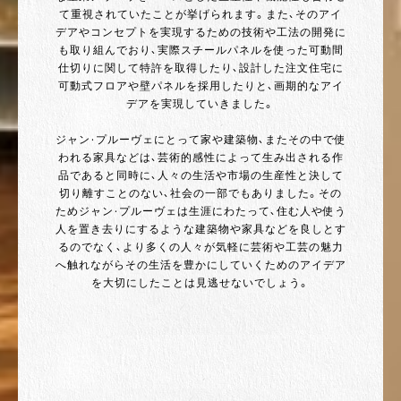
て重視されていたことが挙げられます。また、そのアイ
デアやコンセプトを実現するための技術や工法の開発に
も取り組んでおり、実際スチールパネルを使った可動間
仕切りに関して特許を取得したり、設計した注文住宅に
可動式フロアや壁パネルを採用したりと、画期的なアイ
デアを実現していきました。
ジャン・プルーヴェにとって家や建築物、またその中で使
われる家具などは、芸術的感性によって生み出される作
品であると同時に、人々の生活や市場の生産性と決して
切り離すことのない、社会の一部でもありました。その
ためジャン・プルーヴェは生涯にわたって、住む人や使う
人を置き去りにするような建築物や家具などを良しとす
るのでなく、より多くの人々が気軽に芸術や工芸の魅力
へ触れながらその生活を豊かにしていくためのアイデア
を大切にしたことは見逃せないでしょう。