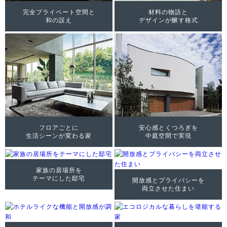
完全プライベート空間と
材料の物語と
和の設え
デザインが醸す格式
フロアごとに
安心感とくつろぎを
生活シーンが変わる家
中庭空間で実現
家族の居場所を
テーマにした邸宅
開放感とプライバシーを
両立させた住まい