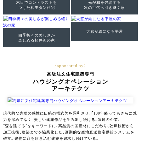
木目でコントラストを
光が和を強調する
つけた
和モダン住宅
次の世代へ引き継ぐ家
大窓が絵になる平屋
四季折々の美しさが
楽しめる
軽井沢の家
〈sponsored by〉
高級注文住宅建築専門
ハウジングオペレーション
アーキテクツ
現代的な先端の感性に伝統の様式美を調和させ、｢100年経ってもさらに魅
力を深めてゆく｣美しい建築作品を生み出し続ける、気鋭の企業。
“森を建てる”をキーワードに、高品質の国産材にこだわり、乾燥技術から
加工技術、建築までを協業化した、画期的な産地直送住宅供給システムを
確立。建物に命を吹き込む建築を追求し続けている。