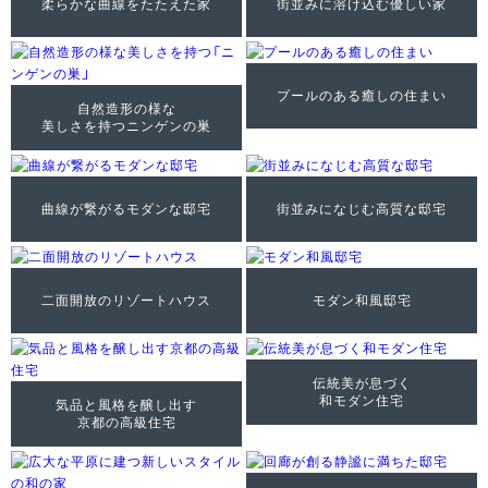
柔らかな曲線をたたえた家
街並みに溶け込む優しい家
プールのある癒しの住まい
自然造形の様な
美しさを持つニンゲンの巣
曲線が繋がるモダンな邸宅
街並みになじむ高質な邸宅
二面開放のリゾートハウス
モダン和風邸宅
伝統美が息づく
和モダン住宅
気品と風格を醸し出す
京都の高級住宅