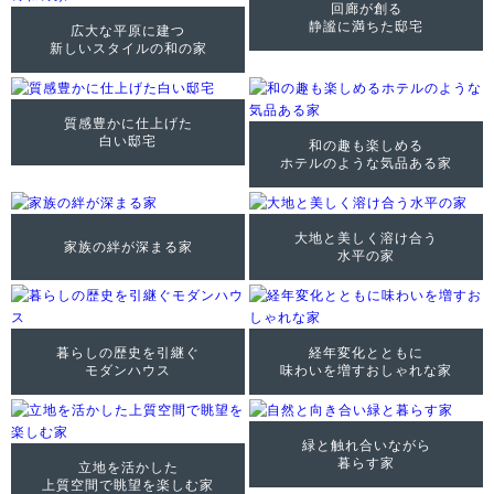
回廊が創る
静謐に満ちた邸宅
広大な平原に建つ
新しいスタイルの和の家
質感豊かに仕上げた
白い邸宅
和の趣も楽しめる
ホテルのような気品ある家
大地と美しく溶け合う
家族の絆が深まる家
水平の家
暮らしの歴史を引継ぐ
経年変化とともに
モダンハウス
味わいを増すおしゃれな家
緑と触れ合いながら
暮らす家
立地を活かした
上質空間で眺望を楽しむ家