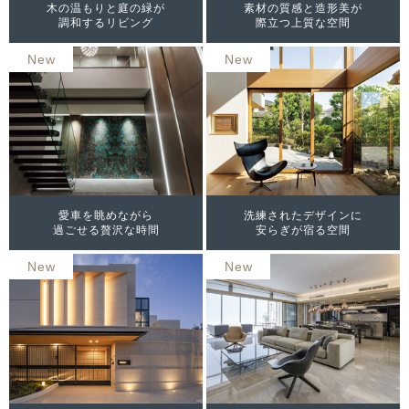
木の温もりと庭の緑が
素材の質感と造形美が
調和するリビング
際立つ上質な空間
New
New
愛車を眺めながら
洗練されたデザインに
過ごせる贅沢な時間
安らぎが宿る空間
New
New