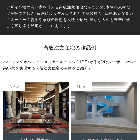
デザイン性の高い家を叶える高級注文住宅ならではの、本物の素材だ
けが持つ美しさ・質感により⽣み出された作品の数々。⾵格ある佇まい
にオーナーの哲学や家族の理想を反映させた、豊かな⼈⽣と未来に優
しく寄り添う邸宅がここにあります。
高級注文住宅の作品例
ハウジングオペレーションアーキテクツ（HOP）が⼿がけた、デザイン性の
高い家を実現する高級注文住宅の事例をご紹介。
New
New