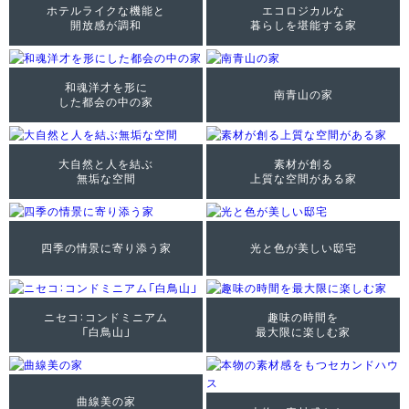
ホテルライクな機能と
エコロジカルな
開放感が調和
暮らしを堪能する家
和魂洋才を形に
南青山の家
した都会の中の家
大自然と人を結ぶ
素材が創る
無垢な空間
上質な空間がある家
四季の情景に寄り添う家
光と色が美しい邸宅
ニセコ：コンドミニアム
趣味の時間を
「白鳥山」
最大限に楽しむ家
曲線美の家