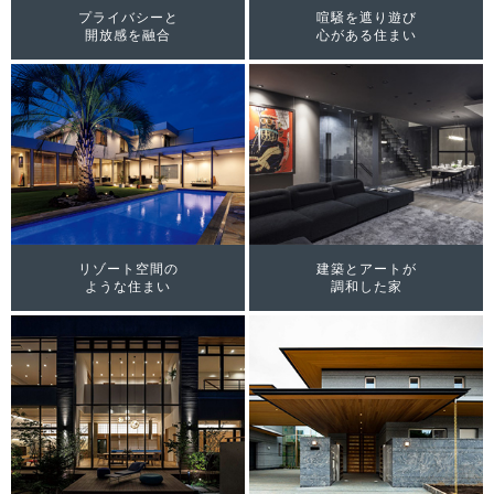
プライバシーと
喧騒を遮り遊び
開放感を融合
心がある住まい
リゾート空間の
建築とアートが
ような住まい
調和した家