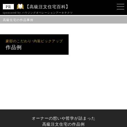
【高級注文住宅百科】
sponsored by ハウジングオペレーションアーキテクツ
高級住宅の作品事例
このサイトは 「ハウジングオペレーションアーキテクツ株式会社」をスポンサー
として、Zenken株式会社が運営しています。
豪邸のこだわり・内装ピックアップ
作品例
オーナーの想いや哲学が詰まった
高級注文住宅の作品例