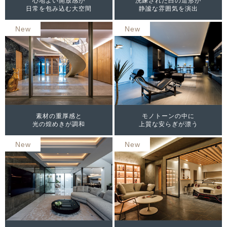
心地よい開放感が
洗練された白の造形が
日常を包み込む大空間
静謐な雰囲気を演出
New
New
素材の重厚感と
モノトーンの中に
光の煌めきが調和
上質な安らぎが漂う
New
New