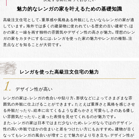
魅力的なレンガの家を叶えるための基礎知識
高級注文住宅として、重厚感や風格ある外観にしたいならレンガの家が適
しています。海外では多くの建築物に使われている歴史の古い建材で、ほ
かの家と一線を画す独特の雰囲気やデザイン性の高さが魅力。理想のレン
ガの家をカタチにするには、レンガを使った家の魅力やレンガの種類、注
意点などを知ることが大切です。
レンガを使った高級注文住宅の魅力
1.
デザイン性が高い
レンガの家は、レンガの色合いや貼り方、形状などによってさまざまな雰
囲気の外観に仕上げることができます。たとえば重厚さと風格を感じさせ
る外観だったり、絵本に出てくるような柔らかさと可愛らしさのある優し
い雰囲気だったり、と違った表情を見せてくれるのが魅力です。
また、レンガの家は日本ではまだ少ないため、レンガならではのデザイン
性の高い外観でほかの住まいと差をつけたい方にもおすすめ。建物が古く
なってもレンガの風合いが増すことで魅力がより引き立ち、デザイン性が