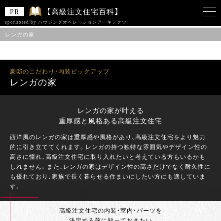
【高級注文住宅百科】
sponsored by ハウジングオペレーションアーキテクツ
レンガの家
このサイトは 「ハウジングオペレーションアーキテクツ株式会社」をスポンサー
として、Zenken株式会社が運営しています。
豪邸のこだわり・内装ピックアップ
レンガの家
レンガの家が叶える
重厚感と風格ある高級注文住宅
西洋風のレンガの家は重厚感や風格があり、高級注文住宅をより魅力
的に引き立ててくれます。レンガの持つ独特な雰囲気やデザイン性の
高さに憧れ、高級注文住宅に取り入れたいと考えている方もいるかも
しれません。また、レンガの家はデザイン性の高さだけでなく耐久性に
も優れており、家族で長く暮らせる住まいにしたい方にも適していま
す。
高級注文住宅の内装・室内・パーツを
決定する前に知っておきたい