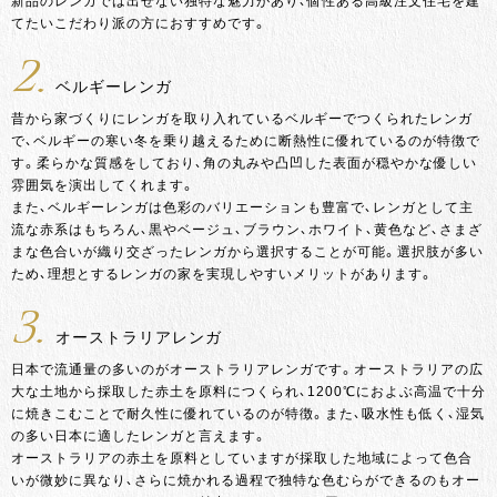
新品のレンガでは出せない独特な魅力があり、個性ある高級注文住宅を建
てたいこだわり派の方におすすめです。
2.
ベルギーレンガ
昔から家づくりにレンガを取り入れているベルギーでつくられたレンガ
で、ベルギーの寒い冬を乗り越えるために断熱性に優れているのが特徴で
す。柔らかな質感をしており、角の丸みや凸凹した表面が穏やかな優しい
雰囲気を演出してくれます。
また、ベルギーレンガは色彩のバリエーションも豊富で、レンガとして主
流な赤系はもちろん、黒やベージュ、ブラウン、ホワイト、黄色など、さまざ
まな色合いが織り交ざったレンガから選択することが可能。選択肢が多い
ため、理想とするレンガの家を実現しやすいメリットがあります。
3.
オーストラリアレンガ
日本で流通量の多いのがオーストラリアレンガです。オーストラリアの広
大な土地から採取した赤土を原料につくられ、1200℃におよぶ高温で十分
に焼きこむことで耐久性に優れているのが特徴。また、吸水性も低く、湿気
の多い日本に適したレンガと言えます。
オーストラリアの赤土を原料としていますが採取した地域によって色合
いが微妙に異なり、さらに焼かれる過程で独特な色むらができるのもオー