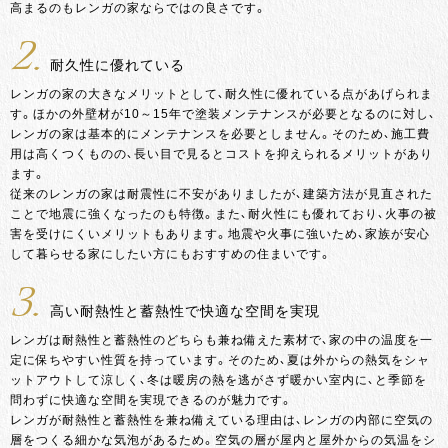
高まるのもレンガの家ならではの良さです。
2.
耐久性に優れている
レンガの家の大きなメリットとして、耐久性に優れている点があげられま
す。ほかの外壁材が10～15年で塗装メンテナンスが必要となるのに対し、
レンガの家は基本的にメンテナンスを必要としません。そのため、施工費
用は高くつくものの、長い目で見るとコストを抑えられるメリットがあり
ます。
従来のレンガの家は耐震性に不安がありましたが、建築方法が見直された
ことで地震に強くなったのも特徴。また、耐火性にも優れており、火事の被
害を受けにくいメリットもあります。地震や火事に強いため、家族が安心
して暮らせる家にしたい方にもおすすめの住まいです。
3.
高い耐熱性と蓄熱性で快適な空間を実現
レンガは耐熱性と蓄熱性のどちらも兼ね備えた素材で、家の中の温度を一
定に保ちやすい性質を持っています。そのため、夏は外からの熱気をシャ
ットアウトして涼しく、冬は暖房の熱を逃がさず暖かい室内に、と季節を
問わずに快適な空間を実現できるのが魅力です。
レンガが耐熱性と蓄熱性を兼ね備えている理由は、レンガの内部に空気の
層をつくる細かな気泡があるため。空気の層が屋内と屋外からの気温をシ