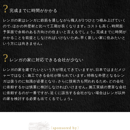
完成までに時間がかかる
レンガの家はレンガに鉄筋を通しながら職人が1つひとつ積み上げていく
ので、ほかの外壁材と比べて工期が長くなります。コストも高く、時間面・
予算面で余裕のある方向けの住まいと言えるでしょう。完成までに時間が
かかることを前提としなければいけないため、早く新しい家に住みたいと
いう方には向きません。
レンガの家に対応できる会社が少ない
レンガの家を建てたいという方が増えてきていますが、日本ではまだメジ
ャーではなく、施工できる会社が限られています。特殊な外壁となるレン
ガは扱うのに知識が必要となり、さらに技術力も問われるため、どの会社
に依頼するかは慎重に検討しなければいけません。施工実績の豊富な会社
に依頼するのが一番ですが、近くに該当する会社がない場合はレンガ以外
の家を検討する必要も出てくるでしょう。
〈sponsored by〉