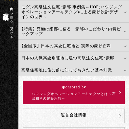
モダン高級注文住宅・豪邸 事例集～HOP(ハウジング
実例から探せる・見つかる
高級注文住宅百科
オペレーションアーキテクツ)による豪邸設計デザ
インの世界～
【特集】 究極は細部に宿る 豪邸のこだわり・内装ピ
ックアップ
【全国版】 日本の高級住宅地と 実際の豪邸百科
日本の人気高級別荘地に建つ高級注文住宅・豪邸
高級住宅地に住む前に知っておきたい基本知識
sponsored by
ハウジングオペレーションアーキテクツとは～石
出和博の建築思想～
運営会社情報