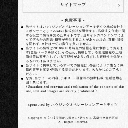
サイトマップ
- 免責事項 -
当サイトは、ハウジングオペレーションアーキテクツ株式会社を
スポンサーとしてZenken株式会社が運営する、高級注文住宅に関
する役立つ情報を集めたサイトです。当サイトのコンテンツによ
って何らかの問題・損害が発生することがあった場合、直接・間接
を問わず、当社は一切の責任を負いません。
当サイトの情報は2018年10月時点の情報を元に制作しておりま
す(更新ページを除く)。そのため、掲載している地域情報や土地
価格等は変更されている可能性があり、必ずしも正確性を保証す
るものではありません。
当サイトに掲載しているすべての情報は、都合により予告なく掲
載内容等を変更・削除する場合があります。あらかじめご了承く
ださい。
なお、当サイトの内容、テキスト、画像等の無断転載・無断使用を
固く禁じます。
（Unauthorized copying and replication of the contents of this
site, text and images are strictly prohibited.）
sponsored by ハウジングオペレーションアーキテクツ
Copyright ©
実例から探せる・見つかる 高級注文住宅百科
All Rights Reserved.