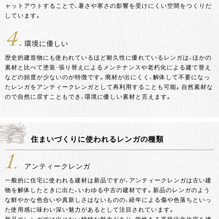
ャットアウトすることで、暑さや寒さの影響を受けにくい空間をつくりだ
しています。
4.
環境に優しい
歴史的建造物にも使われているほど耐久性に優れているレンガは、ほかの
素材と比べて塗装・張り替えによるメンテナンスや老朽化による建て替え
などの頻度が少ないのが特徴です。廃材が出にくく、解体して不要になっ
たレンガをアンティークレンガとして再利用することも可能。自然素材な
ので自然に戻すこともでき、環境に優しい素材と言えます。
住まいづくりに使われるレンガの種類
1.
アンティークレンガ
一般的に住宅に使われる建材は新品ですが、アンティークレンガは古い建
物を解体したときに出た、いわゆる中古の建材です。新品のレンガのよう
な鮮やかな色合いや真新しさはないものの、経年による傷や色落ちといっ
た使用感に味わい深い魅力があるとして注目されています。