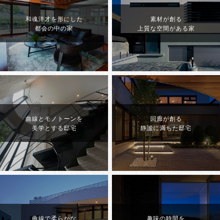
和魂洋才を形にした
素材が創る
都会の中の家
上質な空間がある家
曲線とモノトーンを
回廊が創る
美学とする邸宅
静謐に満ちた邸宅
曲線で柔らかな
趣味の時間を