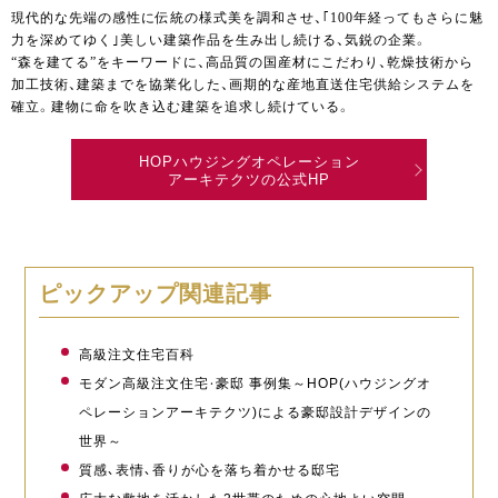
現代的な先端の感性に伝統の様式美を調和させ、｢100年経ってもさらに魅
力を深めてゆく｣美しい建築作品を生み出し続ける、気鋭の企業。
“森を建てる”をキーワードに、高品質の国産材にこだわり、乾燥技術から
加工技術、建築までを協業化した、画期的な産地直送住宅供給システムを
確立。建物に命を吹き込む建築を追求し続けている。
HOPハウジングオペレーション
アーキテクツの公式HP
ピックアップ関連記事
高級注文住宅百科
モダン高級注文住宅・豪邸 事例集～HOP(ハウジングオ
ペレーションアーキテクツ)による豪邸設計デザインの
世界～
質感、表情、香りが心を落ち着かせる邸宅