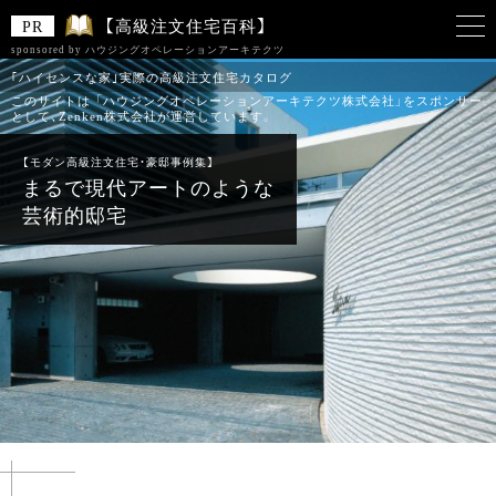
【高級注文住宅百科】
sponsored by ハウジングオペレーションアーキテクツ
｢ハイセンスな家｣実際の高級注文住宅カタログ
このサイトは 「ハウジングオペレーションアーキテクツ株式会社」をスポンサー
として、Zenken株式会社が運営しています。
【モダン高級注文住宅・豪邸事例集】
まるで現代アートのような
芸術的邸宅