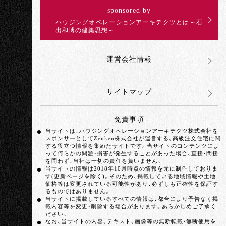
sponsored by
ハウジングオペレーションアーキテクツとは～石
出和博の建築思想～
運営会社情報
サイトマップ
- 免責事項 -
当サイトは、ハウジングオペレーションアーキテクツ株式会社を
スポンサーとしてZenken株式会社が運営する、高級注文住宅に関
する役立つ情報を集めたサイトです。当サイトのコンテンツによ
って何らかの問題・損害が発生することがあった場合、直接・間接
を問わず、当社は一切の責任を負いません。
当サイトの情報は2018年10月時点の情報を元に制作しておりま
す(更新ページを除く)。そのため、掲載している地域情報や土地
価格等は変更されている可能性があり、必ずしも正確性を保証す
るものではありません。
当サイトに掲載しているすべての情報は、都合により予告なく掲
載内容等を変更・削除する場合があります。あらかじめご了承く
ださい。
なお、当サイトの内容、テキスト、画像等の無断転載・無断使用を