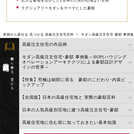
広大な敷地を活かした2世帯のための心地よい空間
ラグジュアリーモダンをテーマにした豪邸
実例から探せる・見つかる 高級注文住宅百科
モダン高級注文住宅・豪邸 事例
高級注文住宅の作品例
モダン高級注文住宅・豪邸 事例集～HOP(ハウジング
実例から探せる・見つかる
高級注文住宅百科
オペレーションアーキテクツ)による豪邸設計デザ
インの世界～
【特集】 究極は細部に宿る 豪邸のこだわり・内装ピ
ックアップ
【全国版】 日本の高級住宅地と 実際の豪邸百科
日本の人気高級別荘地に建つ高級注文住宅・豪邸
高級住宅地に住む前に知っておきたい基本知識