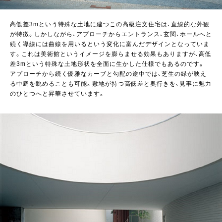
高低差3mという特殊な土地に建つこの高級注文住宅は、直線的な外観
が特徴。しかしながら、アプローチからエントランス、玄関、ホールへと
続く導線には曲線を用いるという変化に富んだデザインとなっていま
す。これは美術館というイメージを膨らませる効果もありますが、高低
差3mという特殊な土地形状を全面に生かした仕様でもあるのです。
アプローチから続く優雅なカーブと勾配の途中では、芝生の緑が映え
る中庭を眺めることも可能。敷地が持つ高低差と奥行きを、見事に魅力
のひとつへと昇華させています。