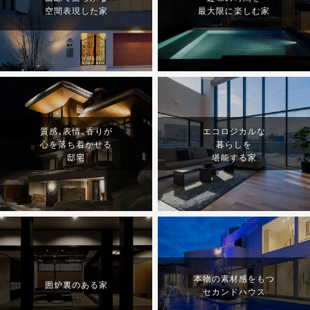
空間表現した家
最大限に楽しむ家
質感、表情、香りが
エコロジカルな
心を落ち着かせる
暮らしを
邸宅
堪能する家
本物の素材感をもつ
囲炉裏のある家
セカンドハウス