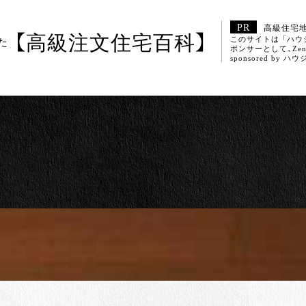
高級住宅
【高級注文住宅百科】
このサイトは 「ハ
た
ポンサーとして、Ze
sponsored b