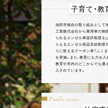
子育て・教
池田市独自の取り組みとして
工業株式会社から乗用車の無償
られるエンゼル車提供制度を
らえるエンゼル祝品支給制度
りに使えるクーポン券「ふくま
を実施。また、教育にも力を入
教育や市内のどこからでも通
入されています。
Public order