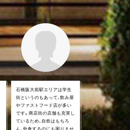
石橋阪大前駅エリアは学生
し
街というのもあって、飲み屋
やファストフード店が多い
、
です。商店街の店舗も充実し
ているため、自炊はもちろ
ん、外食するのにも困りませ