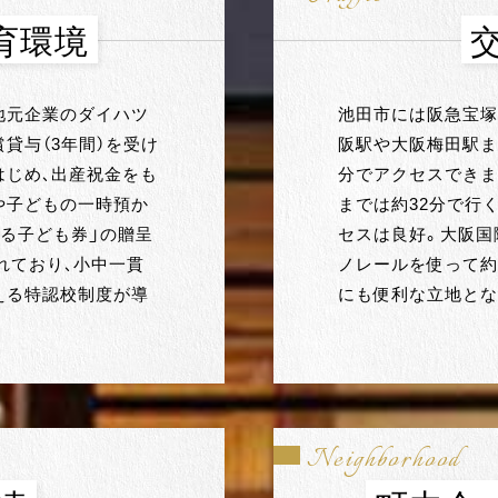
育環境
地元企業のダイハツ
池田市には阪急宝塚
貸与（3年間）を受け
阪駅や大阪梅田駅ま
はじめ、出産祝金をも
分でアクセスできま
や子どもの一時預か
までは約32分で行
る子ども券」の贈呈
セスは良好。大阪国
れており、小中一貫
ノレールを使って約
える特認校制度が導
にも便利な立地とな
Neighborhood