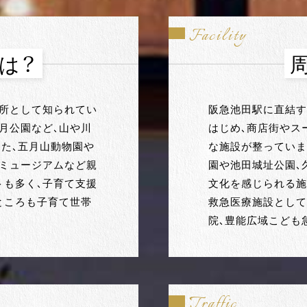
Facility
は？
名所として知られてい
阪急池田駅に直結する
月公園など、山や川
はじめ、商店街やス
た、五月山動物園や
な施設が整っていま
ルミュージアムなど親
園や池田城址公園、
トも多く、子育て支援
文化を感じられる施
ところも子育て世帯
救急医療施設として
院、豊能広域こども
Traffic