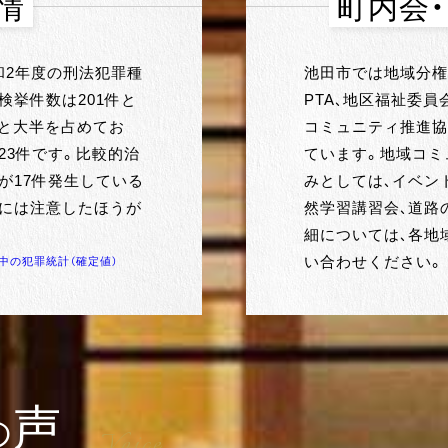
情
町内会
和2年度の刑法犯罪種
池田市では地域分権
検挙件数は201件と
PTA、地区福祉委
件と大半を占めてお
コミュニティ推進協
23件です。比較的治
ています。地域コミ
が17件発生している
みとしては、イベン
策には注意したほうが
然学習講習会、道路
細については、各地
い合わせください。
年中の犯罪統計（確定値）
声
の
Voice