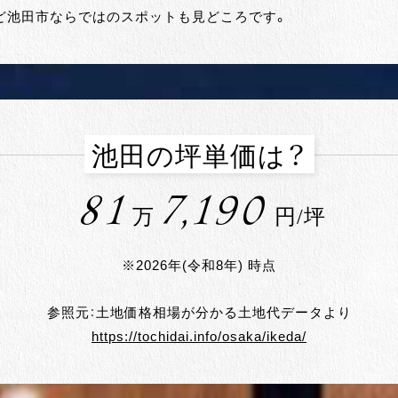
ど池田市ならではのスポットも見どころです。
池田の坪単価は？
81
7,190
万
円/坪
※2026年(令和8年) 時点
参照元：土地価格相場が分かる土地代データより
https://tochidai.info/osaka/ikeda/