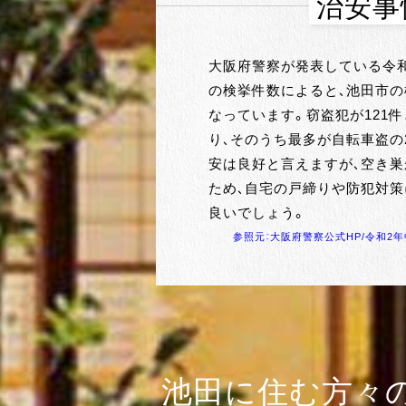
治安事
大阪府警察が発表している令
の検挙件数によると、池田市の
なっています。窃盗犯が121
り、そのうち最多が自転車盗の
安は良好と言えますが、空き巣
ため、自宅の戸締りや防犯対
良いでしょう。
参照元：大阪府警察公式HP/令和2
池田に住む方々