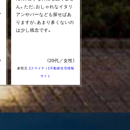
ん。ただ、おしゃれなイタリ
ア
アンやバーなども探せばあ
りますが、あまり多くないの
家
は少し残念です。
）
（20代／女性）
報
参照元：
【スマイティ】不動産住宅情報
サイト