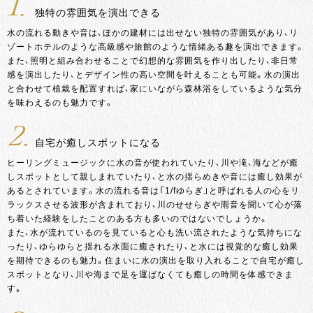
1.
独特の雰囲気を演出できる
水の流れる動きや音は、ほかの建材には出せない独特の雰囲気があり、リ
ゾートホテルのような高級感や旅館のような情緒ある趣を演出できます。
また、照明と組み合わせることで幻想的な雰囲気を作り出したり、非日常
感を演出したり、とデザイン性の高い空間を叶えることも可能。水の演出
と合わせて植栽を配置すれば、家にいながら森林浴をしているような気分
を味わえるのも魅力です。
2.
自宅が癒しスポットになる
ヒーリングミュージックに水の音が使われていたり、川や滝、海などが癒
しスポットとして親しまれていたり、と水の揺らめきや音には癒し効果が
あるとされています。水の流れる音は「1/fゆらぎ」と呼ばれる人の心をリ
ラックスさせる波形が含まれており、川のせせらぎや雨音を聞いて心が落
ち着いた経験をしたことのある方も多いのではないでしょうか。
また、水が流れているのを見ていると心も洗い流されたような気持ちにな
ったり、ゆらゆらと揺れる水面に癒されたり、と水には視覚的な癒し効果
を期待できるのも魅力。住まいに水の演出を取り入れることで自宅が癒し
スポットとなり、川や海まで足を運ばなくても癒しの時間を体感できま
す。