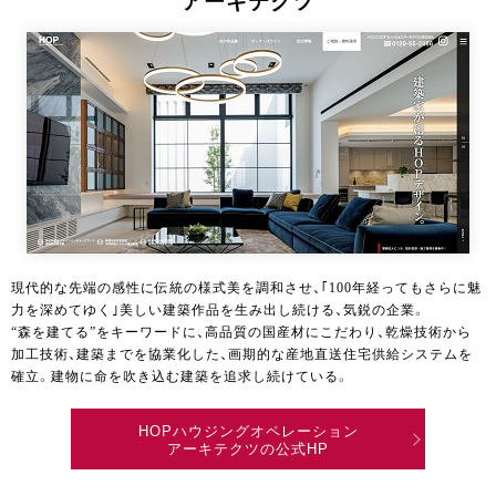
現代的な先端の感性に伝統の様式美を調和させ、｢100年経ってもさらに魅
力を深めてゆく｣美しい建築作品を生み出し続ける、気鋭の企業。
“森を建てる”をキーワードに、高品質の国産材にこだわり、乾燥技術から
加工技術、建築までを協業化した、画期的な産地直送住宅供給システムを
確立。建物に命を吹き込む建築を追求し続けている。
HOPハウジングオペレーション
アーキテクツの公式HP