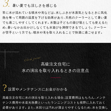
3.
暑い夏でも涼しさを感じる
常に水が流れている噴水や滝などは、水しぶきが水蒸気となるときに気化
熱を奪って周囲の温度を下げる効果があり、天然のクーラーとして暑い夏
でも過ごしやすくしてくれます。水盤は子どもの遊び場としても使えるた
め、暑いなかお出かけしなくても水遊びを満喫できるでしょう。クーラー
が苦手という方でも、噴水や滝を取り入れることで快適に過ごせます。
Check point
高級注文住宅に
水の演出を取り入れるときの注意点
設置やメンテナンスにお金がかかる
高級注文住宅に水の演出を取り入れる場合、設置費用はもちろん、メンテ
ナンス費用や水道光熱費といったランニングコストも視野に入れておく
必要があります。また、水回りは汚れが溜まりやすくなるため、水を交換し