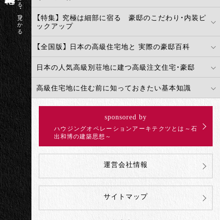
実例から探せる・見つかる
【特集】 究極は細部に宿る 豪邸のこだわり・内装ピ
ックアップ
【全国版】 日本の高級住宅地と 実際の豪邸百科
日本の人気高級別荘地に建つ高級注文住宅・豪邸
高級住宅地に住む前に知っておきたい基本知識
sponsored by
ハウジングオペレーションアーキテクツとは～石
出和博の建築思想～
運営会社情報
サイトマップ