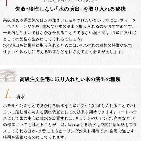
失敗・後悔しない「水の演出」を取り入れる秘訣
高級感ある雰囲気でほかの住まいと差をつけたいという方には、ウォータ
ースクリーンや水盤、噴水など水の演出を取り入れるのがおすすめです。
一般的な住まいではなかなか見ることのできない演出法は、高級注文住宅
としての品格を生み出してくれるでしょう。
水の演出を効果的に取り入れるためには、それぞれの種類の特徴や魅力、
住まいや暮らしに与える影響などを押さえておく必要があります。
高級注文住宅に取り入れたい水の演出の種類
1.
噴水
ホテルや公園などで見かける噴水を高級注文住宅に取り入れることで、住
まいに躍動感を与える演出装置としての効果を期待できます。コートハウ
スにして家の中心に噴水を設置すれば、キッチンやリビング、寝室など、ど
の部屋にいても眺めることが可能。流れ落ちる噴水は空間に清涼感をプラ
スしてくれるほか、水音によるヒーリング効果も期待でき、自宅で過ごす
時間を優雅なものにしてくれます。