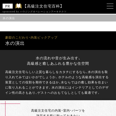
【高級注文住宅百科】
sponsored by ハウジングオペレーションアーキテクツ
水の演出
このサイトは 「ハウジングオペレーションアーキテクツ株式会社」をスポンサー
として、Zenken株式会社が運営しています。
豪邸のこだわり・内装ピックアップ
水の演出
水の流れや音が生み出す、
高級感と癒しあふれる豊かな住空間
高級注文住宅らしい上質な暮らしをカタチにするなら、水の演出を取
り入れてみてはいかがでしょうか。ホテルのような高級感を演出する
装置としての役割を期待できるほか、水ならではの癒し効果を住まい
に取り入れることができます。水の演出にはインテリアとしてのデザ
イン性の高さもあり、ゲストへのおもてなしとしても最適です。
高級注文住宅の内装・室内・パーツを
決定する前に知っておきたい