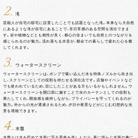
2.
滝
芸能人が自宅の邸宅に設置したことでも話題となった滝。本来なら大自然
にあるような滝が自宅にあることで、非日常感のある空間を演出できま
す。岩や植物などとも相性が良く、都心の住まいでも自然とのつながりを
感じられるのが魅力。流れ落ちる水音が、都会での暮らしで疲れた心を癒
してくれます。
3.
ウォータースクリーン
ウォータースクリーンは、ポンプで吸い込んだ水を特殊ノズルから吹き出
し、スクリーンとしての役割を持たせる演出法です。店舗やイベントなど
でも使われているため、目にしたことがある方もいるかもしれません。ウ
ォータースクリーンを開口部に施すことで水のカーテンとしての役割も
果たしてくれ、開放感を維持しながら、プライバシーを守ってくれるのが
魅力。外からの光が透過されるため、夕日や夜景などがにじむ幻想的な光
景を堪能できます。
4.
水盤
水盤とは水を貯めて水面に写る景色を楽しんだり、風に揺らぐ水面の趣に