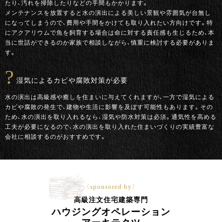
たり、汚れを掃除したりなどの手間もかかります。
メンテナンスを放置すると水の演出による美しい景観や雰囲気が台無し
になってしまうので、費用や手間をかけても取り入れたい方向けです。特
にアクアリウムで魚を飼育する場合は命に対する責任感も生じるため、本
当に世話ができるのか家族で相談しながら、慎重に検討する必要がありま
す。
湿気によるカビや腐敗対策が必要
水の演出は高級感や癒しを住まいに与えてくれますが、一方で湿気による
カビや腐敗の発生で、建物や生活に影響を及ぼす可能性もあります。その
ため、水の演出を取り入れるなら、湿気や防水対策は必須。通気性を高める
工夫が必要になるので、水の演出を取り入れた住まいづくりの実績豊富な
会社に相談するのがおすすめです。
〈sponsored by〉
高級注文住宅建築専門
ハウジングオペレーション
アーキテクツ