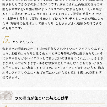
癒されたりできる水の演出法の1つです。景観に優れた高級注文住宅に水
盤を設置すれば、水盤が鏡のように周囲の豊かな景色を映し出し、家族は
もちろん訪れたゲストの目も楽しませてくれます。視覚的効果だけでな
く、太陽光を反射して断熱・採光として使ったり、子どもの水遊び場になっ
たり、災害時の生活水として使ったり、などさまざまな役割を発揮できる
のも魅力です。
5.
アクアリウム
数ある水の演出のなかでも、比較的取り入れやすいのがアクアリウムでし
ょう。水槽でゆったりと泳ぐ色とりどりの熱帯魚の姿に癒されたり、水槽
に水草や岩などをレイアウトして自分だけの世界をつくれたり、とさまざ
まな楽しみ方ができます。小さな水族館として楽しむこともでき、小さな
お子さんがいるご家庭にもおすすめ。また、ダイビングが好きな方も、海水
水槽のアクアリウムにすれば自宅にいながら海を感じる癒しの空間を演
出できます。
水の演出が住まいに与える効果