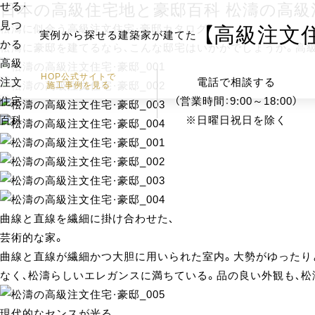
日本の高級住宅地と豪邸百科
松濤
の高級
【高級注文
松濤に似合う高級注文住宅・豪邸カタログ
実例から探せる建築家が建てた
松濤に豪邸を建てるなら、こんな邸宅はいかがでしょうか。高
HOP公式サイトで
電話で相談する
施工事例を見る
（営業時間：9:00～18:00）
※日曜日祝日を除く
曲線と直線を繊細に掛け合わせた、
芸術的な
家
。
曲線と直線が繊細かつ大胆に用いられた室内。大勢がゆったり
なく、松濤らしいエレガンスに満ちている。品の良い外観も、
現代的なセンスが光る、