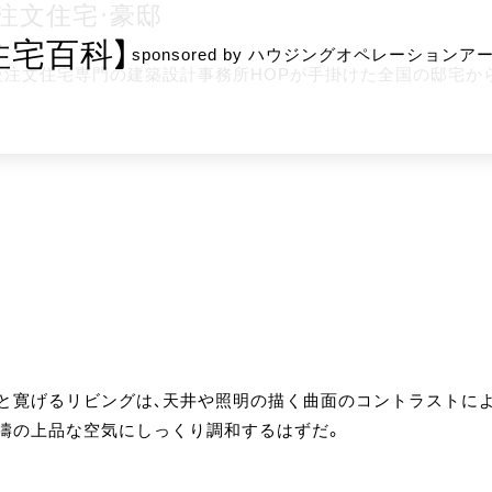
注文住宅・豪邸
住宅百科】
sponsored by ハウジングオペレーション
級注文住宅専門の建築設計事務所HOPが手掛けた全国の邸宅か
と寛げるリビングは、天井や照明の描く曲面のコントラストに
松濤の上品な空気にしっくり調和するはずだ。