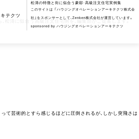
松濤の特徴と街に似合う豪邸・高級注文住宅実例集
このサイトは 「ハウジングオペレーションアーキテクツ株式会
アーキテクツ
社」をスポンサーとして、Zenken株式会社が運営しています。
ら、松濤に似合う高級注文住宅例を、編集部がご提案します。
sponsored by ハウジングオペレーションアーキテクツ
よって芸術的とすら感じるほどに圧倒されるが、しかし突飛さは