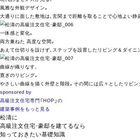
風雅な外観デザイン。
大通りに面した敷地は、玄関まで距離を取ることで心地よい静
一体感と変化。
両方兼ねた 高度な空間。
あえて仕切りを設けず、ステップを設置したリビング＆ダイニ
曲線が織りなす、
寛ぎのリビング。
やさしい曲線を描く外壁と階段。その間には広々としたリビン
sponsored by
高級注文住宅専門「HOP」の
建築事例をもっと見る
松濤に
高級注文住宅・豪邸を建てるなら
知っておきたい基礎知識