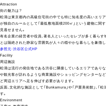
Attraction
街の魅力は？
松濤は東京都内の高級住宅街の中でも特に知名度の高いエリアの
が独自のルールとして「最低敷地面積200㎡」という建物に
見逃せません。
有名企業の経営者や役員、著名人といったセレブが多く暮らす
とは隔絶された静寂な雰囲気が人々の穏やかな暮らしを象徴し
参照元：渋谷区公式HP
Facility
周辺施設
松濤は流行の発信地である渋谷に隣接しているエリアでありな
や観光客が訪れるような商業施設やショッピングセンターなどは
ど周辺エリアへ足を伸ばす必要があります。
反面、文化的な施設として「Bunkamura」や「戸栗美術館
す。
Environment