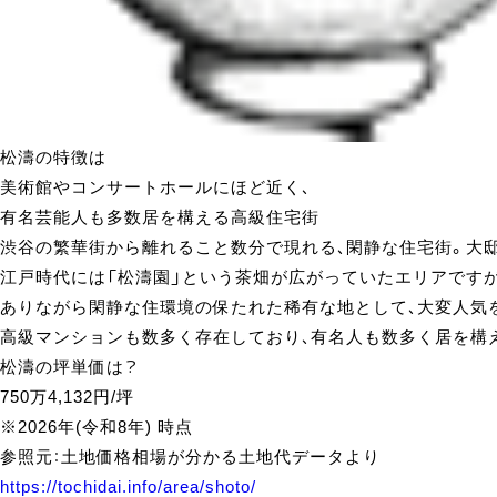
松濤の特徴は
美術館やコンサートホールにほど近く、
有名芸能人も多数居を構える高級住宅街
渋谷の繁華街から離れること数分で現れる、閑静な住宅街。大邸
江戸時代には「松濤園」という茶畑が広がっていたエリアです
ありながら閑静な住環境の保たれた稀有な地として、大変人気
高級マンションも数多く存在しており、有名人も数多く居を構
松濤の坪単価は？
750
万
4,132
円/坪
※2026年(令和8年) 時点
参照元：土地価格相場が分かる土地代データより
https://tochidai.info/area/shoto/