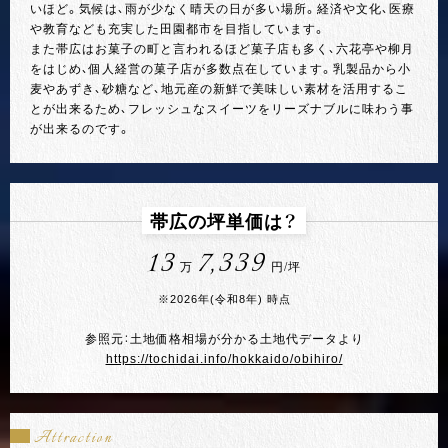
いほど。気候は、雨が少なく晴天の日が多い場所。経済や文化、医療
や教育なども充実した田園都市を目指しています。
また帯広はお菓子の町と言われるほど菓子店も多く、六花亭や柳月
をはじめ、個人経営の菓子店が多数点在しています。乳製品から小
麦やあずき、砂糖など、地元産の新鮮で美味しい素材を活用するこ
とが出来るため、フレッシュなスイーツをリーズナブルに味わう事
が出来るのです。
帯広の坪単価は？
13
7,339
万
円/坪
※2026年(令和8年) 時点
参照元：土地価格相場が分かる土地代データより
https://tochidai.info/hokkaido/obihiro/
Attraction