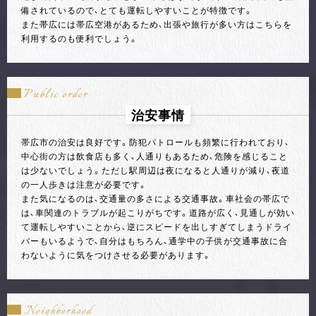
備されているので、とても運転しやすいことが特徴です。
また帯広には帯広空港があるため、出張や旅行が多い方はこちらを
利用するのも便利でしょう。
Public order
治安事情
帯広市の治安は良好です。防犯パトロールも頻繁に行われており、
中心街の方は飲食店も多く、人通りもあるため、危険を感じること
は少ないでしょう。ただし駅周辺は夜になると人通りが減り、夜道
の一人歩きは注意が必要です。
また気になるのは、交通量の多さによる交通事故。車社会の帯広で
は、車関連のトラブルが起こりがちです。道路が広く、見通しが効い
て運転しやすいことから、逆にスピードを出しすぎてしまうドライ
バーもいるようで、自分はもちろん、通学中の子供が交通事故に合
わないように気をつけさせる必要があります。
Neighborhood