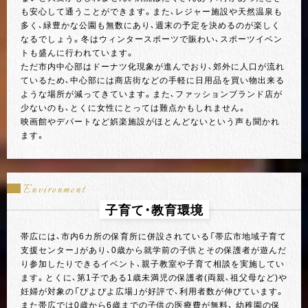
も安心して通うことができます。また、レジャー施設や天然温泉も
多く、緑豊かな公園も無数にあり、週末の予定を決めるのが楽しく
なるでしょう。冬はウィンタースポーツで賑わい、スポーツイベン
トも盛んに行われています。
ただ市内中心部はドーナツ化現象が進んでおり、郊外に人口が流れ
ているため、中心部には商店街などの手軽に日用品を買い物出来る
ような場所が減ってきています。また、ファッションブランド店が
少ないのも、とくに女性にとっては難点かもしれません。
映画館やデパートなど娯楽施設がほとんどないという声も聞かれ
ます。
Environment
子育て・教育環境
帯広には、市内6カ所の保育所に併設されている「帯広市地域子育て
支援センター」があり、0歳から就学前の子供とその保護者が遊んだ
り参加したりできるイベント、親子教室や子育て相談を実施してい
ます。とくに、第1子である1歳未満児の保護者(両親、祖父母など)や
妊婦が対象の「ぴよぴよ広場」が好評で、利用者数が伸びています。
また帯広では0歳から6歳までの子供の医療費が無料、 幼稚園の保