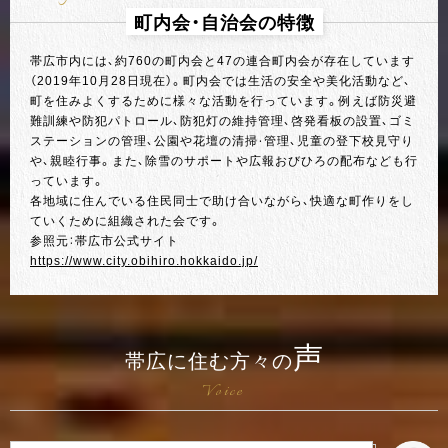
町内会・自治会の特徴
帯広市内には、約760の町内会と47の連合町内会が存在しています
（2019年10月28日現在）。町内会では生活の安全や美化活動など、
町を住みよくするために様々な活動を行っています。例えば防災避
難訓練や防犯パトロール、防犯灯の維持管理、啓発看板の設置、ゴミ
ステーションの管理、公園や花壇の清掃・管理、児童の登下校見守り
や、親睦行事。また、除雪のサポートや広報おびひろの配布なども行
っています。
各地域に住んでいる住民同士で助け合いながら、快適な町作りをし
ていくために組織された会です。
参照元：帯広市公式サイト
https://www.city.obihiro.hokkaido.jp/
声
帯広に住む方々の
Voice