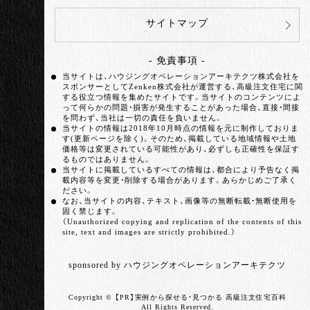
サイトマップ
- 免責事項 -
当サイトは、ハウジングオペレーションアーキテクツ株式会社を
スポンサーとしてZenken株式会社が運営する、高級注文住宅に関
する役立つ情報を集めたサイトです。当サイトのコンテンツによ
って何らかの問題・損害が発生することがあった場合、直接・間接
を問わず、当社は一切の責任を負いません。
当サイトの情報は2018年10月時点の情報を元に制作しておりま
す(更新ページを除く)。そのため、掲載している地域情報や土地
価格等は変更されている可能性があり、必ずしも正確性を保証す
るものではありません。
当サイトに掲載しているすべての情報は、都合により予告なく掲
載内容等を変更・削除する場合があります。あらかじめご了承く
ださい。
なお、当サイトの内容、テキスト、画像等の無断転載・無断使用を
固く禁じます。
（Unauthorized copying and replication of the contents of this
site, text and images are strictly prohibited.）
sponsored by ハウジングオペレーションアーキテクツ
Copyright ©
実例から探せる・見つかる 高級注文住宅百科
All Rights Reserved.