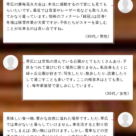
帯広の勝毎花火大会は、本当に感動するので皆にも見ても
らいたいです。最近では音楽やレーザー光なども取り入れ
てかなり凝っています。恒例のフィナーレ「錦冠」は圧巻！
冬場は除雪作業が大変ですが、子供たちがスキーを楽しむ
ことが出来るのは良い点ですね。
（30代／男性）
帯広には空気の澄んでいる公園がとてもたくさんあり、子
供をつれて遊びに行く場所に困りません。私自身もとくに
緑ヶ丘公園が好きで、写生したり、散歩したり、読書したり
して過ごすことも多いです。ここの桜並木はとても美し
く、毎年家族皆で楽しみにしています。
（30代／女性）
美味しい食べ物、豊かな自然に溢れた場所です。ただ、帯広
では車がないと暮らしていけません。車生活すると割り切
ってしまえば、買い物には行けます。しかし、電車などの交