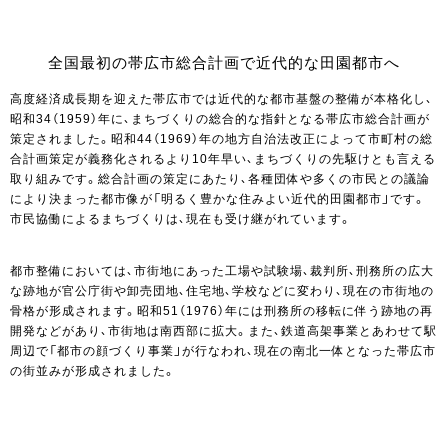
全国最初の帯広市総合計画で近代的な田園都市へ
高度経済成長期を迎えた帯広市では近代的な都市基盤の整備が本格化し、
昭和34（1959）年に、まちづくりの総合的な指針となる帯広市総合計画が
策定されました。昭和44（1969）年の地方自治法改正によって市町村の総
合計画策定が義務化されるより10年早い、まちづくりの先駆けとも言える
取り組みです。総合計画の策定にあたり、各種団体や多くの市民との議論
により決まった都市像が「明るく豊かな住みよい近代的田園都市」です。
市民協働によるまちづくりは、現在も受け継がれています。
都市整備においては、市街地にあった工場や試験場、裁判所、刑務所の広大
な跡地が官公庁街や卸売団地、住宅地、学校などに変わり、現在の市街地の
骨格が形成されます。昭和51（1976）年には刑務所の移転に伴う跡地の再
開発などがあり、市街地は南西部に拡大。また、鉄道高架事業とあわせて駅
周辺で「都市の顔づくり事業」が行なわれ、現在の南北一体となった帯広市
の街並みが形成されました。