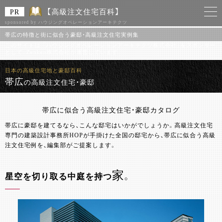
【高級注文住宅百科】
sponsored by ハウジングオペレーションアーキテクツ
帯広の特徴と街に似合う豪邸・高級注文住宅実例集
このサイトは 「ハウジングオペレーションアーキテクツ株式会社」をスポンサー
として、Zenken株式会社が運営しています。
日本の高級住宅地と豪邸百科
帯広
の高級注文住宅・豪邸
帯広に似合う高級注文住宅・豪邸カタログ
帯広に豪邸を建てるなら、こんな邸宅はいかがでしょうか。高級注文住宅
専門の建築設計事務所HOPが手掛けた全国の邸宅から、帯広に似合う高級
注文住宅例を、編集部がご提案します。
家
星空を切り取る中庭を持つ
。