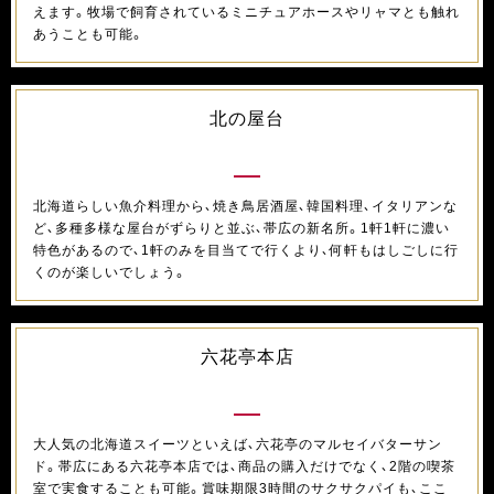
えます。牧場で飼育されているミニチュアホースやリャマとも触れ
あうことも可能。
北の屋台
北海道らしい魚介料理から、焼き鳥居酒屋、韓国料理、イタリアンな
ど、多種多様な屋台がずらりと並ぶ、帯広の新名所。1軒1軒に濃い
特色があるので、1軒のみを目当てで行くより、何軒もはしごしに行
くのが楽しいでしょう。
六花亭本店
大人気の北海道スイーツといえば、六花亭のマルセイバターサン
ド。帯広にある六花亭本店では、商品の購入だけでなく、2階の喫茶
室で実食することも可能。賞味期限3時間のサクサクパイも、ここ