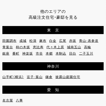
他のエリアの
高級注文住宅・豪邸を見る
東 京
田園調布
成城
松濤
麻布
白金
広尾
赤坂
青山・表参道
青葉台
柿の木坂
恵比寿
代々木上原
城南五山
高輪
銀座
番町
神楽坂
市谷
本郷
本駒込
目白
二子玉川
神奈川
山手町（横浜）
逗子・葉山
鎌倉
披露山庭園住宅
愛 知
名古屋
八事