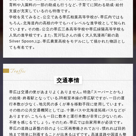
育料や入園料の一部の助成も行うなど、子育てに関わる助成・給付
支援が充実しているのも特徴です。
学校を見てみると、公立である帯広柏葉高等学校が、帯広内ではも
ちろん、北海道内の高校の中でもハイレベルな進学校として知られ
ています。その他、公立の帯広三条高等学校や帯広緑陽高等学校も
人気の進学校です。また、荒川弘さんの描く大人気漫画「銀の匙
Silver Spoon」は、帯広農業高校をモデルにして描かれた物語とし
ても有名です。
Traffic
交通事情
帯広は交通の便があまりよくありません。特急「スーパーとかち」
の始発・終着駅となっているJR根室本線の帯広駅ですが、一日の運
行本数が少なく、地元民の多くが車を移動手段に使用しています。
その他の公共交通機関としては、十勝バスや北海道拓殖バスなどが
ありますが、こちらも一日に数本と運行本数が非常に少ないため、
不便を感じるでしょう。そのため、帯広では自家用車が必須です。
帯広の道路は碁盤の目のように区画整備されており、慣れれば目的
地まで簡単に到着することが出来るはずです。高速道路や国道も整