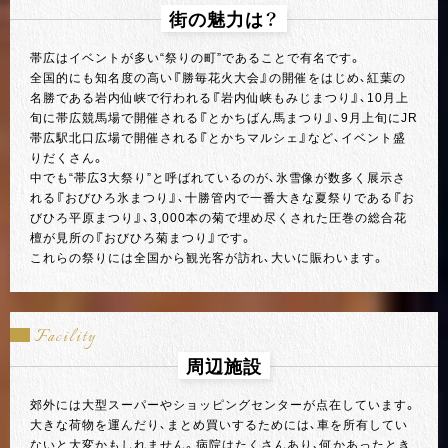
街の魅力は？
帯広はイベントが多い“祭りの町”であることで有名です。
全国的にも知名度の高い『勝毎花火大会』の開催をはじめ、紅葉の
名勝である岩内仙峡で行われる『岩内仙峡もみじまつり』、10月上
旬に帯広競馬場で開催される『とかちばん馬まつり』、9月上旬にJR
帯広駅北口広場で開催される『とかちマルシェ』など、イベント盛
りだくさん。
中でも“帯広3大祭り”と呼ばれているのが、氷雪像が数多く展示さ
れる『おびひろ氷まつり』、十勝管内で一番大きな夏祭りである『お
びひろ平原まつり』、3,000本の菊で埋め尽くされた圧巻の総合花
檀が見所の『おびひろ菊まつり』です。
これらの祭りには全国から観光客が訪れ、大いに賑わいます。
Facility
周辺施設
郊外には大型スーパーやショッピングセンターが点在しています。
大きな荷物を運んだり、まとめ買いするためには、車を所有してい
ないと大変かもしれません。病院はたくさんあり、何かあったとき