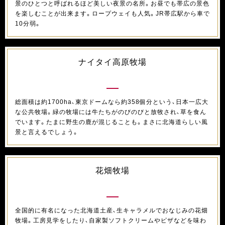
景のひとつと呼ばれるほど美しい夜景の名所。お昼でも帯広の景色
を楽しむことが出来ます。ロープウェイも人気。JR帯広駅から車で
10分弱。
ナイタイ高原牧場
総面積は約1700ha、東京ドームなら約358個分という、日本一広大
な公共牧場。緑の牧場には牛たちがのびのびと放牧され、草を食ん
でいます。たまに野生の鹿が混じることも。まさに北海道らしい風
景と言えるでしょう。
花畑牧場
全国的に有名になった北海道土産、生キャラメルでおなじみの花畑
牧場。工房見学をしたり、自家製ソフトクリームやピザなどを味わ