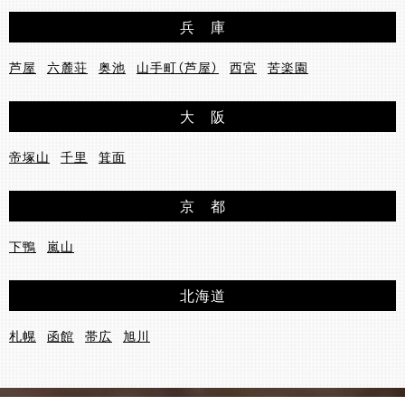
兵 庫
芦屋
六麓荘
奥池
山手町（芦屋）
西宮
苦楽園
大 阪
帝塚山
千里
箕面
京 都
下鴨
嵐山
北海道
札幌
函館
帯広
旭川