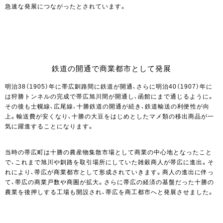
急速な発展につながったとされています。
鉄道の開通で商業都市として発展
明治38（1905）年に帯広釧路間に鉄道が開通、さらに明治40（1907）年に
は狩勝トンネルの完成で帯広旭川間が開通し、函館にまで通じるように。
その後も士幌線、広尾線、十勝鉄道の開通が続き、鉄道輸送の利便性が向
上。輸送費が安くなり、十勝の大豆をはじめとしたマメ類の移出商品が一
気に躍進することになります。
当時の帯広町は十勝の農産物集散市場として商業の中心地となったこと
で、これまで旭川や釧路を取引場所にしていた雑穀商人が帯広に進出。そ
れにより、帯広が商業都市として形成されていきます。商人の進出に伴っ
て、帯広の商業戸数や商圏が拡大。さらに帯広の経済の基盤だった十勝の
農業を後押しする工場も開設され、帯広を商工都市へと発展させました。