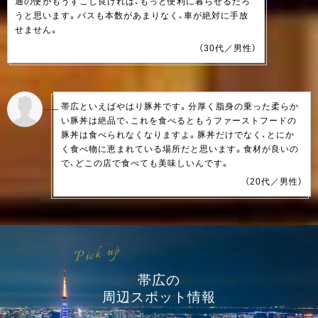
通の便がもうすこし良ければ、もっと便利に暮らせるだろ
うと思います。バスも本数があまりなく、車が絶対に手放
せません。
（30代／男性）
帯広といえばやはり豚丼です。分厚く脂身の乗った柔らか
い豚丼は絶品で、これを食べるともうファーストフードの
豚丼は食べられなくなりますよ。豚丼だけでなく、とにか
く食べ物に恵まれている場所だと思います。食材が良いの
で、どこの店で食べても美味しいんです。
（20代／男性）
Pick up
帯広の
周辺スポット情報