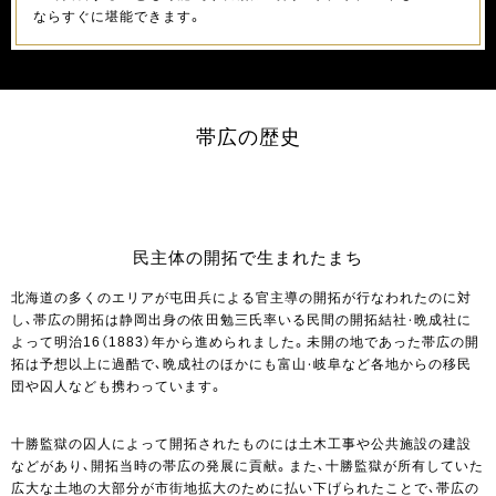
ならすぐに堪能できます。
帯広の歴史
民主体の開拓で生まれたまち
北海道の多くのエリアが屯田兵による官主導の開拓が行なわれたのに対
し、帯広の開拓は静岡出身の依田勉三氏率いる民間の開拓結社・晩成社に
よって明治16（1883）年から進められました。未開の地であった帯広の開
拓は予想以上に過酷で、晩成社のほかにも富山・岐阜など各地からの移民
団や囚人なども携わっています。
十勝監獄の囚人によって開拓されたものには土木工事や公共施設の建設
などがあり、開拓当時の帯広の発展に貢献。また、十勝監獄が所有していた
広大な土地の大部分が市街地拡大のために払い下げられたことで、帯広の