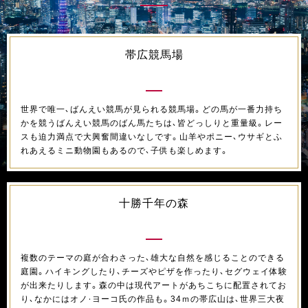
帯広競馬場
世界で唯一、ばんえい競馬が見られる競馬場。どの馬が一番力持ち
かを競うばんえい競馬のばん馬たちは、皆どっしりと重量級。レー
スも迫力満点で大興奮間違いなしです。山羊やポニー、ウサギとふ
れあえるミニ動物園もあるので、子供も楽しめます。
十勝千年の森
複数のテーマの庭が合わさった、雄大な自然を感じることのできる
庭園。ハイキングしたり、チーズやピザを作ったり、セグウェイ体験
が出来たりします。森の中は現代アートがあちこちに配置されてお
り、なかにはオノ・ヨーコ氏の作品も。34ｍの帯広山は、世界三大夜