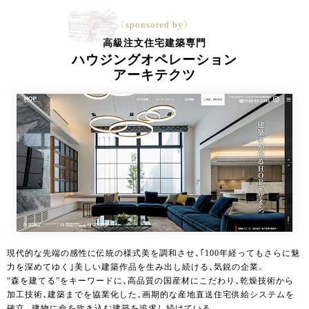
〈sponsored by〉
高級注文住宅建築専門
ハウジングオペレーション
アーキテクツ
現代的な先端の感性に伝統の様式美を調和させ、｢100年経ってもさらに魅
力を深めてゆく｣美しい建築作品を生み出し続ける、気鋭の企業。
“森を建てる”をキーワードに、高品質の国産材にこだわり、乾燥技術から
加工技術、建築までを協業化した、画期的な産地直送住宅供給システムを
確立。建物に命を吹き込む建築を追求し続けている。