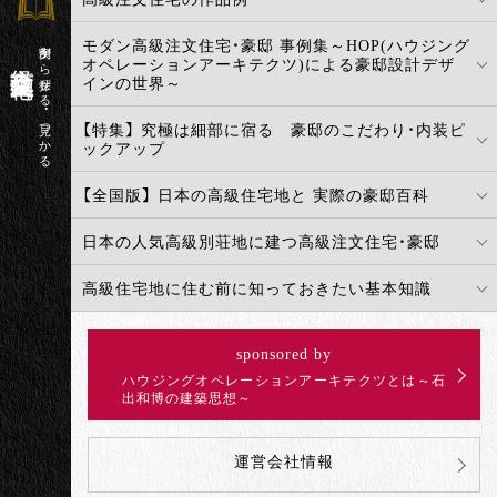
モダン高級注文住宅・豪邸 事例集～HOP(ハウジング
実例から探せる・見つかる
高級注文住宅百科
オペレーションアーキテクツ)による豪邸設計デザ
インの世界～
【特集】 究極は細部に宿る 豪邸のこだわり・内装ピ
ックアップ
【全国版】 日本の高級住宅地と 実際の豪邸百科
日本の人気高級別荘地に建つ高級注文住宅・豪邸
高級住宅地に住む前に知っておきたい基本知識
sponsored by
ハウジングオペレーションアーキテクツとは～石
出和博の建築思想～
運営会社情報