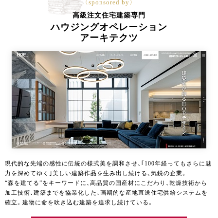
〈sponsored by〉
高級注文住宅建築専門
ハウジングオペレーション
アーキテクツ
現代的な先端の感性に伝統の様式美を調和させ、｢100年経ってもさらに魅
力を深めてゆく｣美しい建築作品を生み出し続ける、気鋭の企業。
“森を建てる”をキーワードに、高品質の国産材にこだわり、乾燥技術から
加工技術、建築までを協業化した、画期的な産地直送住宅供給システムを
確立。建物に命を吹き込む建築を追求し続けている。