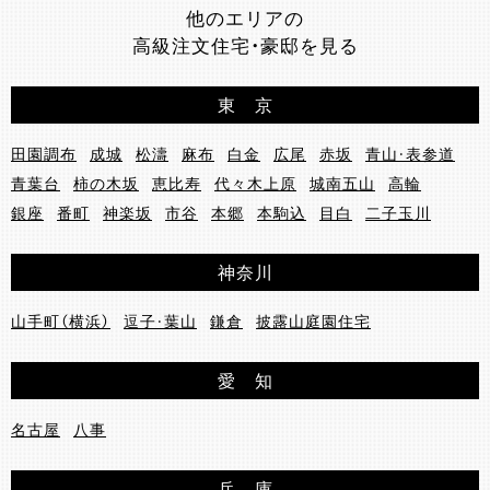
他のエリアの
高級注文住宅・豪邸を見る
東 京
田園調布
成城
松濤
麻布
白金
広尾
赤坂
青山・表参道
青葉台
柿の木坂
恵比寿
代々木上原
城南五山
高輪
銀座
番町
神楽坂
市谷
本郷
本駒込
目白
二子玉川
神奈川
山手町（横浜）
逗子・葉山
鎌倉
披露山庭園住宅
愛 知
名古屋
八事
兵 庫