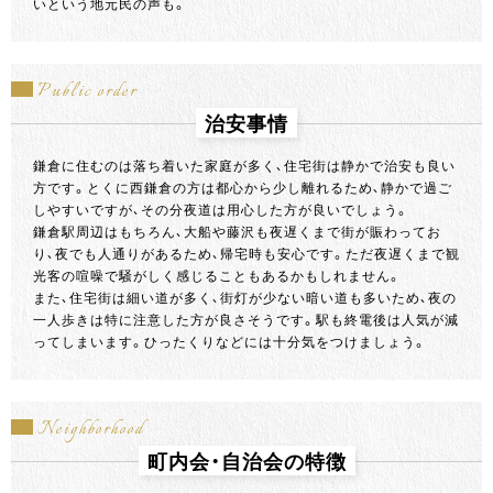
いという地元民の声も。
Public order
治安事情
鎌倉に住むのは落ち着いた家庭が多く、住宅街は静かで治安も良い
方です。とくに西鎌倉の方は都心から少し離れるため、静かで過ご
しやすいですが、その分夜道は用心した方が良いでしょう。
鎌倉駅周辺はもちろん、大船や藤沢も夜遅くまで街が賑わってお
り、夜でも人通りがあるため、帰宅時も安心です。ただ夜遅くまで観
光客の喧噪で騒がしく感じることもあるかもしれません。
また、住宅街は細い道が多く、街灯が少ない暗い道も多いため、夜の
一人歩きは特に注意した方が良さそうです。駅も終電後は人気が減
ってしまいます。ひったくりなどには十分気をつけましょう。
Neighborhood
町内会・自治会の特徴