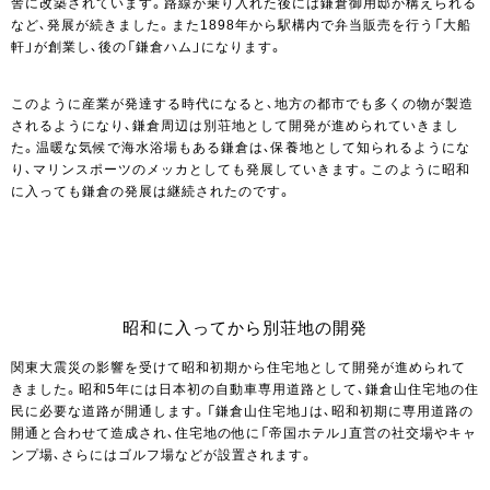
舎に改築されています。路線が乗り入れた後には鎌倉御用邸が構えられる
など、発展が続きました。また1898年から駅構内で弁当販売を行う「大船
軒」が創業し、後の「鎌倉ハム」になります。
このように産業が発達する時代になると、地方の都市でも多くの物が製造
されるようになり、鎌倉周辺は別荘地として開発が進められていきまし
た。温暖な気候で海水浴場もある鎌倉は、保養地として知られるようにな
り、マリンスポーツのメッカとしても発展していきます。このように昭和
に入っても鎌倉の発展は継続されたのです。
昭和に入ってから別荘地の開発
関東大震災の影響を受けて昭和初期から住宅地として開発が進められて
きました。昭和5年には日本初の自動車専用道路として、鎌倉山住宅地の住
民に必要な道路が開通します。「鎌倉山住宅地」は、昭和初期に専用道路の
開通と合わせて造成され、住宅地の他に「帝国ホテル」直営の社交場やキャ
ンプ場、さらにはゴルフ場などが設置されます。