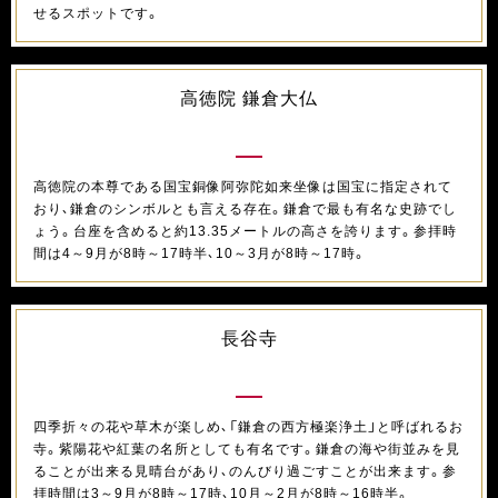
せるスポットです。
高徳院 鎌倉大仏
高徳院の本尊である国宝銅像阿弥陀如来坐像は国宝に指定されて
おり、鎌倉のシンボルとも言える存在。鎌倉で最も有名な史跡でし
ょう。台座を含めると約13.35メートルの高さを誇ります。参拝時
間は4～9月が8時～17時半、10～3月が8時～17時。
長谷寺
四季折々の花や草木が楽しめ、「鎌倉の西方極楽浄土」と呼ばれるお
寺。紫陽花や紅葉の名所としても有名です。鎌倉の海や街並みを見
ることが出来る見晴台があり、のんびり過ごすことが出来ます。参
拝時間は3～9月が8時～17時、10月～2月が8時～16時半。