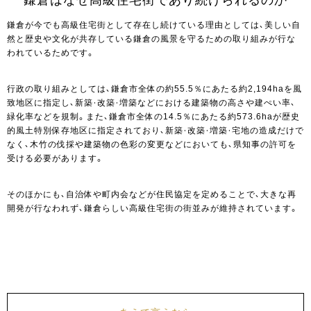
鎌倉が今でも高級住宅街として存在し続けている理由としては、美しい自
然と歴史や文化が共存している鎌倉の風景を守るための取り組みが行な
われているためです。
行政の取り組みとしては、鎌倉市全体の約55.5％にあたる約2,194haを風
致地区に指定し、新築・改築・増築などにおける建築物の高さや建ぺい率、
緑化率などを規制。また、鎌倉市全体の14.5％にあたる約573.6haが歴史
的風土特別保存地区に指定されており、新築・改築・増築・宅地の造成だけで
なく、木竹の伐採や建築物の色彩の変更などにおいても、県知事の許可を
受ける必要があります。
そのほかにも、自治体や町内会などが住民協定を定めることで、大きな再
開発が行なわれず、鎌倉らしい高級住宅街の街並みが維持されています。