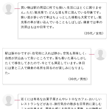
買い物は駅の周辺に何でも揃い、生活にはとくに困りませ
ん。ただ、観光客で、どんな道も常に混んでいる印象です。
狭い道が多いので車はちょっとした移動も大変ですし、観
光客の車が迷い込んでいることもしばしば。鎌倉では車の
渋滞はもはや日常です。
（20代／女性）
駅は賑やかですが、住宅街に入れば静か。空気も美味しく、
自然が沢山あって良いところです。落ち着いた暮らしがし
たくて移住してきたので、今とても満足しています。休日
には妻と二人で鎌倉の名所を回るのが楽しみになりまし
た。
（30代／男性）
近くには有名なお菓子屋さんやレトロなカフェ、おいしい
レストランなどがあり、旅行気分の散歩を日常的に楽しむ
ことが出来ます。歴史を感じる街並みも素敵。ただ物価が