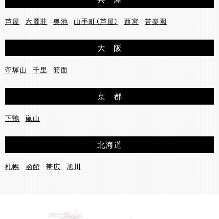
芦屋
六麓荘
奥池
山手町（芦屋）
西宮
苦楽園
大 阪
帝塚山
千里
箕面
京 都
下鴨
嵐山
北海道
札幌
函館
帯広
旭川