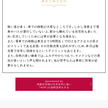
あえて言うなら
気になるポイント
狭い道が多く、車での移動が大変なところです。しかし深夜まで電
車やバスが運行していない上、駅から離れている住宅街も多いた
め、生活していくためには車が必要となる場合も。
また、電車での移動は東京まで1時間近くで行けるアクセスの良さ
がメリットである反面、その分観光客も訪れやすいため、休日は観
光客で非常に混雑するというデメリットもあります。
また、自然の多い鎌倉では、ムカデやかたつむり、ナメクジなどの害
虫が多いという声も聞かれます。虫が苦手な人は事前に対策が必
要かもしれません。
sponsored by
高級住宅地の注文住宅に強い
｢HOP｣の資料請求をする