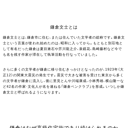
鎌倉文士とは
鎌倉文士とは、鎌倉市に住む、または住んでいた文学者の総称です。鎌倉文
士という言葉が使われ始めたのは、昭和に入ってから。もともと別荘地と
して有名だった鎌倉は夏目漱石や芥川龍之介、泉鏡花、島崎藤村など今で
も名を残す作家が滞在して執筆活動を行なっていました。
さらに多くの文学者が鎌倉に移り住むきっかけとなったのが、1923年（大
正12）の関東大震災の発生です。震災で大きな被害を受けた東京から多く
の文学者が鎌倉に流入し、後に里見とんや川端康成、小林秀雄、横山隆一な
ど42名の作家・文化人が名を連ねる「鎌倉ペンクラブ」を形成。いつしか鎌
倉文士と呼ばれるようになります。
鎌倉はなぜ高級住宅街であり続けられるのか