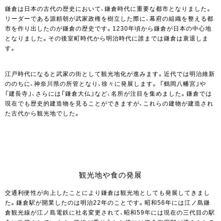
鎌倉は日本の古代の歴史において、鎌倉時代に重要な都市となりました。
リーダーである源頼朝が武家政権を樹立した際に、幕府の組織を整える都
市を作り出したのが鎌倉の歴史です。1230年頃から鎌倉が日本の中心地
となりました。その後室町時代から明治時代に誰までは鎌倉は衰退しま
す。
江戸時代になると武家の街として観光地化が進みます。近代では明治維新
ののちに、神奈川県の所管となり、徐々に発展します。 「鶴岡八幡宮」や
「建長寺」、さらには「鎌倉大仏」など、名所が注目を集めました。鎌倉では
現在でも歴史的建造物を見ることができますが、これらの建物が建造され
た古代から観光地でした。
観光地や食の発展
交通利便性が向上したことにより鎌倉は観光地としても発展してきまし
た。鎌倉駅が開業したのは明治22年のことです。昭和56年には江ノ島鎌
倉観光線が江ノ島電鉄に社名変更されて、昭和59年には現在の三代目の駅