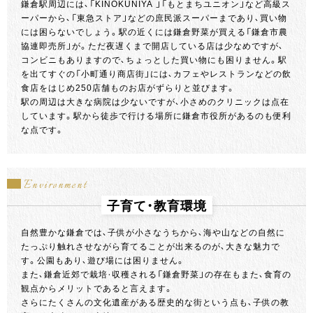
鎌倉駅周辺には、「KINOKUNIYA 」「もとまちユニオン」など高級ス
ーパーから、「東急ストア」などの庶民派スーパーまであり、買い物
には困らないでしょう。駅の近くには鎌倉野菜が買える「鎌倉市農
協連即売所」が。ただ夜遅くまで開店している店は少なめですが、
コンビニもありますので、ちょっとした買い物にも困りません。駅
を出てすぐの「小町通り商店街」には、カフェやレストランなどの飲
食店をはじめ250店舗ものお店がずらりと並びます。
駅の周辺は大きな病院は少ないですが、小さめのクリニックは点在
しています。駅から徒歩で行ける場所に鎌倉市役所があるのも便利
な点です。
Environment
子育て・教育環境
自然豊かな鎌倉では、子供が小さなうちから、海や山などの自然に
たっぷり触れさせながら育てることが出来るのが、大きな魅力で
す。公園もあり、遊び場には困りません。
また、鎌倉近郊で栽培・収穫される「鎌倉野菜」の存在もまた、食育の
観点からメリットであると言えます。
さらにたくさんの文化遺産がある歴史的な街という点も、子供の教