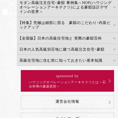
モダン高級注文住宅・豪邸 事例集～HOP(ハウジング
実例から探せる・見つかる
高級注文住宅百科
オペレーションアーキテクツ)による豪邸設計デザ
インの世界～
【特集】 究極は細部に宿る 豪邸のこだわり・内装ピ
ックアップ
【全国版】 日本の高級住宅地と 実際の豪邸百科
日本の人気高級別荘地に建つ高級注文住宅・豪邸
高級住宅地に住む前に知っておきたい基本知識
sponsored by
ハウジングオペレーションアーキテクツとは～石
出和博の建築思想～
運営会社情報