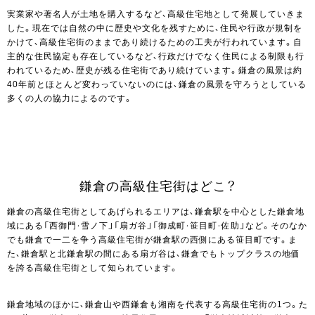
実業家や著名人が土地を購入するなど、高級住宅地として発展していきま
した。現在では自然の中に歴史や文化を残すために、住民や行政が規制を
かけて、高級住宅街のままであり続けるための工夫が行われています。自
主的な住民協定も存在しているなど、行政だけでなく住民による制限も行
われているため、歴史が残る住宅街であり続けています。鎌倉の風景は約
40年前とほとんど変わっていないのには、鎌倉の風景を守ろうとしている
多くの人の協力によるのです。
鎌倉の高級住宅街はどこ？
鎌倉の高級住宅街としてあげられるエリアは、鎌倉駅を中心とした鎌倉地
域にある「西御門・雪ノ下」「扇ガ谷」「御成町・笹目町・佐助」など。そのなか
でも鎌倉で一二を争う高級住宅街が鎌倉駅の西側にある笹目町です。ま
た、鎌倉駅と北鎌倉駅の間にある扇ガ谷は、鎌倉でもトップクラスの地価
を誇る高級住宅街として知られています。
鎌倉地域のほかに、鎌倉山や西鎌倉も湘南を代表する高級住宅街の1つ。た