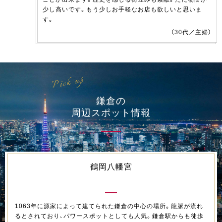
少し高いです。もう少しお手軽なお店も欲しいと思いま
す。
（30代／主婦）
Pick up
鎌倉の
周辺スポット情報
鶴岡八幡宮
1063年に源家によって建てられた鎌倉の中心の場所。龍脈が流れ
るとされており、パワースポットとしても人気。鎌倉駅からも徒歩