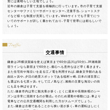
育には素晴らしい土地でしょう。
近年の鎌倉は子育て支援を積極的に行っています。市の子育て支援
センターやファミリーサポートセンター、児童手当、ショートステ
イなど様々な制度が充実しています。Webサイトでも子育てにつ
いてのサポートが詳しく書かれており、子育て世帯には頼もしいで
しょう。
Traffic
交通事情
鎌倉はJR横須賀線を使えば東京まで60分(品川は50分)、JR湘南新
宿ラインなら新宿まで60分と、都心へも意外なほど早く着きます。
また住宅街や海沿いを走る江ノ電を利用すれば、鎌倉文学館のある
由比ヶ浜や、夕日の絶景スポットである稲村ヶ崎、日本の渚百景に
も選ばれる七里ヶ浜、そして江ノ島など、湘南の主要な海沿いの街
にも足を伸ばせます。
ただ、鎌倉市内は常に観光客が多く、とくに週末や長期休暇のシー
ズンは非常に混雑するのが難点。そのため通勤や移動には、車より
電車などの公共交通機関を利用した方がスムーズでしょう。
また、鎌倉は古都であることから狭い道が多く、車の運転はしにく