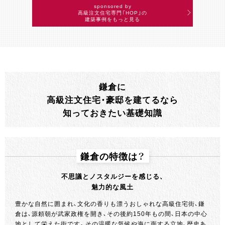
sponsored by
高級注文住宅専門「HOP」の
建築事例をもっと見る
鎌倉に
高級注文住宅・豪邸を建てるなら
知っておきたい基礎知識
鎌倉の特徴は？
不思議とノスタルジーを感じる、
魅力的な風土
豊かな自然に囲まれ、文化の香りも漂うおしゃれな高級住宅街、鎌
倉は、源頼朝が武家政権を開き、その後約150年もの間、日本の中心
地として栄えた街です。その温暖な気候や海に面する立地、歴史あ