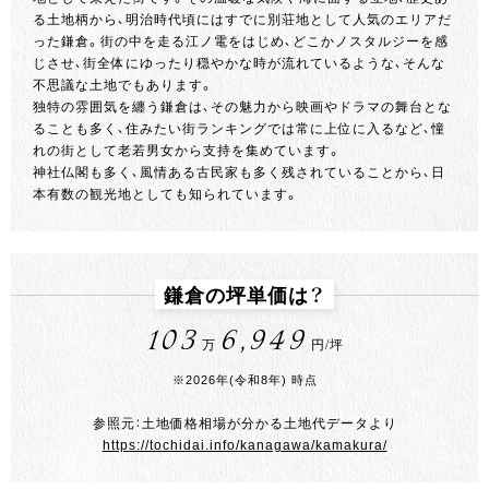
る土地柄から、明治時代頃にはすでに別荘地として人気のエリアだ
った鎌倉。街の中を走る江ノ電をはじめ、どこかノスタルジーを感
じさせ、街全体にゆったり穏やかな時が流れているような、そんな
不思議な土地でもあります。
独特の雰囲気を纏う鎌倉は、その魅力から映画やドラマの舞台とな
ることも多く、住みたい街ランキングでは常に上位に入るなど、憧
れの街として老若男女から支持を集めています。
神社仏閣も多く、風情ある古民家も多く残されていることから、日
本有数の観光地としても知られています。
鎌倉の坪単価は？
103
6,949
万
円/坪
※2026年(令和8年) 時点
参照元：土地価格相場が分かる土地代データより
https://tochidai.info/kanagawa/kamakura/