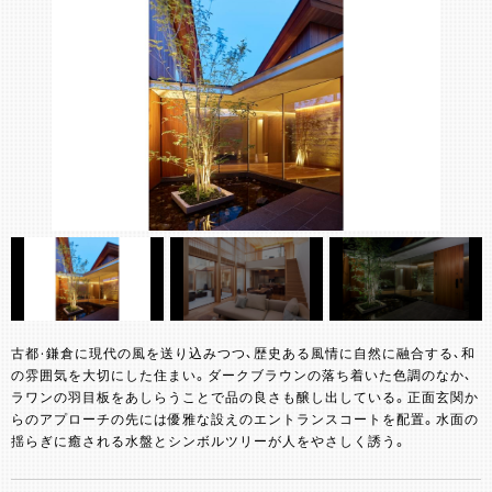
古都・鎌倉に現代の風を送り込みつつ、歴史ある風情に自然に融合する、和
の雰囲気を大切にした住まい。ダークブラウンの落ち着いた色調のなか、
ラワンの羽目板をあしらうことで品の良さも醸し出している。正面玄関か
らのアプローチの先には優雅な設えのエントランスコートを配置。水面の
揺らぎに癒される水盤とシンボルツリーが人をやさしく誘う。