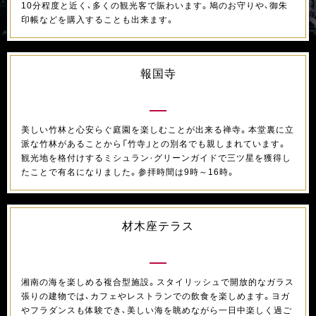
10分程度と近く、多くの観光客で賑わいます。鳩のお守りや、御朱
印帳などを購入することも出来ます。
報国寺
美しい竹林と心安らぐ庭園を楽しむことが出来る禅寺。本堂裏に立
派な竹林があることから「竹寺」との別名でも親しまれています。
観光地を格付けするミシュラン・グリーンガイドで三ツ星を獲得し
たことで有名になりました。参拝時間は9時～16時。
材木座テラス
湘南の海を楽しめる複合型施設。スタイリッシュで開放的なガラス
張りの建物では、カフェやレストランでの飲食を楽しめます。ヨガ
やフラダンスも体験でき、美しい海を眺めながら一日中楽しく過ご