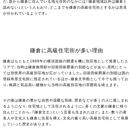
だ、昔から鎌倉に住んでいる地元住民のなかには「鎌倉地域以外は鎌倉と
認めない」という人もおり、どこまでを鎌倉の高級住宅街とするかは意見
が分かれているようです。
鎌倉に高級住宅街が多い理由
鎌倉はもともと1889年の横須賀線の開通を機に別荘地として発展したエ
リアで、当時は鎌倉御用邸や旧前田侯爵家の別邸などがあり、庶民にとっ
ては別世界の高級別荘地が広がっていました。旧前田侯爵家の別邸は国の
登録有形文化財に指定されているほか、鎌倉文学館として今でも残ってお
り、格調と気品高い建物から当時の高級別荘地の雰囲気を味えます。
その後は鎌倉の豊かな自然や温暖な気候、歴史などが多くの人に親しまれ
るようになり、住宅地として注目されるように。多くの文豪が鎌倉に移り
住んだことから、「鎌倉文士」という言葉も生まれたほど。また、数々の著
名人や文化人も鎌倉に住居を構え、文化の薫り高い高級住宅街として発展
していった歴史があります。