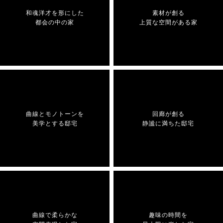
和魂洋才を形にした
素材が創る
都会の中の家
上質な空間がある家
曲線とモノトーンを
回廊が創る
美学とする邸宅
静謐に満ちた邸宅
曲線で柔らかな
趣味の時間を