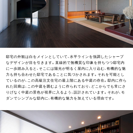
邸宅の外観は白をメインとしていて、水平ラインを強調したシャープ
なデザインが目を引きます。直線的で無機質な印象を持ちつつ邸宅内
に一歩踏み入ると、そこには陽光が明るく屋内に入り込む、有機的な魅
力も持ち合わせた邸宅であることに気づかされます。それを可能とし
ているのが、この高級注文住宅の最上階にある中庭の存在。邸内に作ら
れた回廊は、この中庭を囲むように作られており、どこからでも常にさ
りげなく中庭の景色が視界に入るよう、設計されています。それが、モ
ダンでシンプルな邸内に、有機的な魅力を加えている理由です。