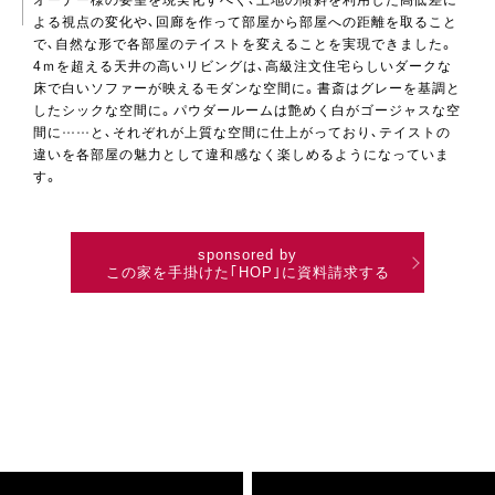
よる視点の変化や、回廊を作って部屋から部屋への距離を取ること
で、自然な形で各部屋のテイストを変えることを実現できました。
4ｍを超える天井の高いリビングは、高級注文住宅らしいダークな
床で白いソファーが映えるモダンな空間に。書斎はグレーを基調と
したシックな空間に。パウダールームは艶めく白がゴージャスな空
間に……と、それぞれが上質な空間に仕上がっており、テイストの
違いを各部屋の魅力として違和感なく楽しめるようになっていま
す。
sponsored by
この家を手掛けた｢HOP｣に資料請求する
モダン
高級注文住宅・
豪邸一覧