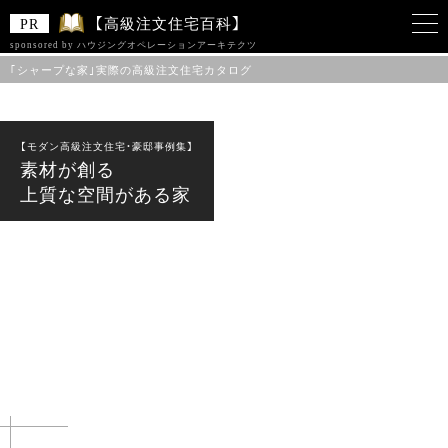
【高級注文住宅百科】
sponsored by ハウジングオペレーションアーキテクツ
｢シャープな家｣実際の高級注文住宅カタログ
このサイトは 「ハウジングオペレーションアーキテクツ株式会社」をスポンサー
として、Zenken株式会社が運営しています。
【モダン高級注文住宅・豪邸事例集】
素材が創る
上質な空間がある家