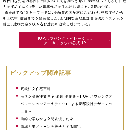
現代的な先端の感性に伝統の様式美を調和させ、｢100年経ってもさらに魅
力を深めてゆく｣美しい建築作品を生み出し続ける、気鋭の企業。
“森を建てる”をキーワードに、高品質の国産材にこだわり、乾燥技術から
加工技術、建築までを協業化した、画期的な産地直送住宅供給システムを
確立。建物に命を吹き込む建築を追求し続けている。
HOPハウジングオペレーション
アーキテクツの公式HP
ピックアップ関連記事
高級注文住宅百科
モダン高級注文住宅・豪邸 事例集～HOP(ハウジングオ
ペレーションアーキテクツ)による豪邸設計デザインの
世界～
曲線で柔らかな空間表現した家
曲線とモノトーンを美学とする邸宅