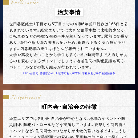
Public order
治安事情
世田谷区経堂1丁目から5丁目までの令和6年犯罪総数は166件と公
表されています。経堂エリアでは大きな犯罪件数は比較的少なく、
自転車盗などの軽微な窃盗事件が主となっています。駅前に交番が
あり、街灯や商店街の照明も多いため、夜道も明るく安心感があり
ます。凶悪犯罪の発生はほとんど報告されていません。
大学や高校も近いことから学生も多く、遅い時間帯まで人通りがあ
るのも安心できるポイントでしょう。地域住民の防犯意識も高く、
パトロールなどの取り組みが行われています。
（※1）参照元：警視庁公式HP/区市町村の町丁別、罪種別及び手口別認知件数
Neighborhood
町内会・自治会の特徴
経堂エリアでは各町会・自治会が中心となり、地域のイベントや防
災訓練、防犯パトロールなどを実施しています。夏祭りや商店街の
イベントなど、住民同士のつながりが比較的強い地域です。こうし
たコミュニティが防犯面での安心や、災害時の助け合いに役立って