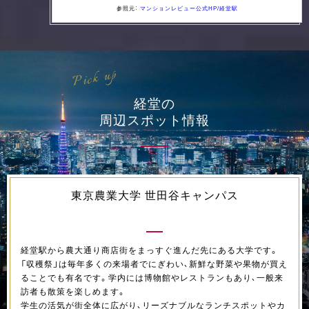
参照元：
マンションレビュー公式HP/経堂駅
Pick up
経堂の
周辺スポット情報
東京農業大学 世田谷キャンパス
経堂駅から農大通り商店街をまっすぐ進んだ先にある大学です。
「収穫祭」は毎年多くの来場者でにぎわい、新鮮な野菜や果物が買え
ることでも有名です。学内には博物館やレストランもあり、一般来
訪者も散策を楽しめます。
学生の活気が街全体に広がり、リーズナブルなランチスポットやカ