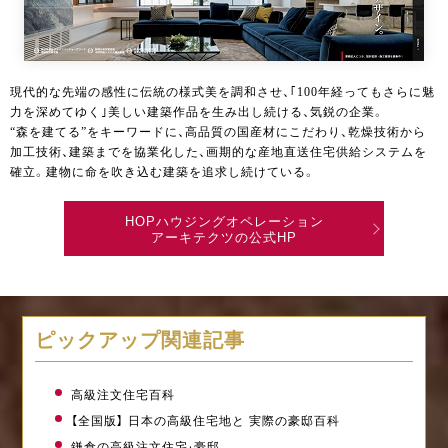
現代的な先端の感性に伝統の様式美を調和させ、｢100年経ってもさらに魅
力を深めてゆく｣美しい建築作品を生み出し続ける、気鋭の企業。
“森を建てる”をキーワードに、高品質の国産材にこだわり、乾燥技術から
加工技術、建築までを協業化した、画期的な産地直送住宅供給システムを
確立。建物に命を吹き込む建築を追求し続けている。
HOPハウジングオペレーション
アーキテクツの公式HP
ピックアップ関連記事
高級注文住宅百科
【全国版】 日本の高級住宅地と 実際の豪邸百科
鎌倉の高級注文住宅・豪邸