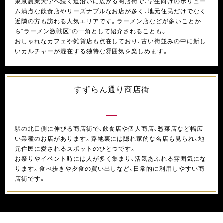
東京農業大学へ続く道沿いに広がる商店街で、学生向けのボリュー
ム満点な飲食店やリーズナブルなお店が多く、地元住民だけでなく
近隣の方も訪れる人気エリアです。ラーメン店などが多いことか
ら“ラーメン激戦区”の一角として紹介されることも。
おしゃれなカフェや雑貨店も点在しており、古い街並みの中に新し
いカルチャーが混在する独特な雰囲気を楽しめます。
すずらん通り商店街
駅の北口側に伸びる商店街で、飲食店や個人商店、惣菜店など幅広
い業種のお店があります。路地裏には隠れ家的な名店も見られ、地
元住民に愛されるスポットのひとつです。
お祭りやイベント時には人が多く集まり、活気あふれる雰囲気にな
ります。食べ歩きや夕食の買い出しなど、日常的に利用しやすい商
店街です。