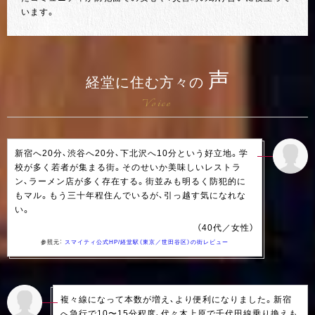
います。
声
経堂に住む方々の
Voice
新宿へ20分、渋谷へ20分、下北沢へ10分という好立地。学
校が多く若者が集まる街。そのせいか美味しいレストラ
ン、ラーメン店が多く存在する。街並みも明るく防犯的に
もマル。もう三十年程住んでいるが、引っ越す気になれな
い。
（40代／女性）
参照元：
スマイティ公式HP/経堂駅（東京／世田谷区）の街レビュー
複々線になって本数が増え、より便利になりました。新宿
へ急行で10〜15分程度、代々木上原で千代田線乗り換えも