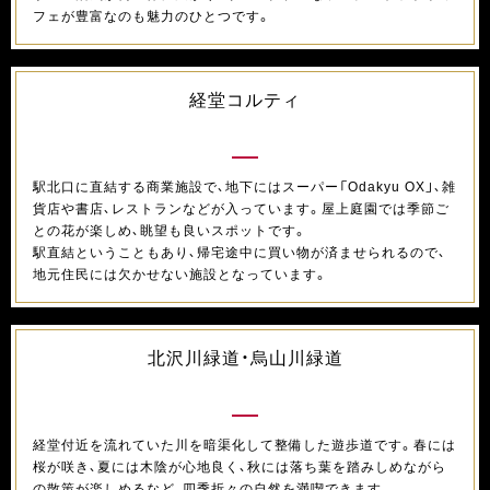
フェが豊富なのも魅力のひとつです。
経堂コルティ
駅北口に直結する商業施設で、地下にはスーパー「Odakyu OX」、雑
貨店や書店、レストランなどが入っています。屋上庭園では季節ご
との花が楽しめ、眺望も良いスポットです。
駅直結ということもあり、帰宅途中に買い物が済ませられるので、
地元住民には欠かせない施設となっています。
北沢川緑道・烏山川緑道
経堂付近を流れていた川を暗渠化して整備した遊歩道です。春には
桜が咲き、夏には木陰が心地良く、秋には落ち葉を踏みしめながら
の散策が楽しめるなど、四季折々の自然を満喫できます。