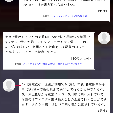
できます。神奈川方面へも出やすい。
（女性）
参照元：
マンションレビュー公式HP/経堂駅
新宿で勤務していたので通勤にも便利。小田急線が綺麗で
す。都内で飲んだ帰りでもタクシー代も安く帰ってこれる
ので◯ 美味しいご飯屋さんも沢山あって駅前のコルティ
が充実していてとても便利でした。
（30代／女性）
参照元：
スマイティ公式HP/経堂駅（東京／世田谷区）の街レビュー
小田急電鉄小田原線が利用でき、急行・準急・各駅停車が停
車、急行利用で新宿駅まで約13分で行くことができます。
代々木上原駅から東京メトロ千代田線に乗り入れていて、
沿線のオフィス街へ乗り換えなしの直通で行くことができ
ます。 タクシー乗り場とバス乗り場が設置されています。
（男性）