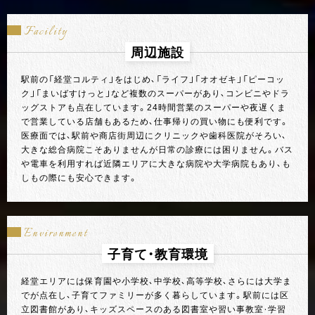
Facility
周辺施設
駅前の「経堂コルティ」をはじめ、「ライフ」「オオゼキ」「ピーコッ
ク」「まいばすけっと」など複数のスーパーがあり、コンビニやドラ
ッグストアも点在しています。24時間営業のスーパーや夜遅くま
で営業している店舗もあるため、仕事帰りの買い物にも便利です。
医療面では、駅前や商店街周辺にクリニックや歯科医院がそろい、
大きな総合病院こそありませんが日常の診療には困りません。バス
や電車を利用すれば近隣エリアに大きな病院や大学病院もあり、も
しもの際にも安心できます。
Environment
子育て・教育環境
経堂エリアには保育園や小学校、中学校、高等学校、さらには大学ま
でが点在し、子育てファミリーが多く暮らしています。駅前には区
立図書館があり、キッズスペースのある図書室や習い事教室・学習