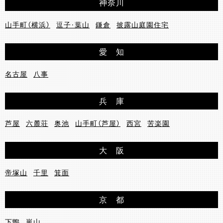
神奈川
山手町（横浜）
逗子・葉山
鎌倉
披露山庭園住宅
愛 知
名古屋
八事
兵 庫
芦屋
六麓荘
奥池
山手町（芦屋）
西宮
苦楽園
大 阪
帝塚山
千里
箕面
京 都
下鴨
嵐山