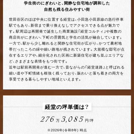
学生街のにぎわいと、閑静な住宅地が調和した
自然も残る住みやすい街
世田谷区のほぼ中央に位置する経堂は、小田急小田原線の急行停車
駅でもあり、新宿まで乗り換えなしでアクセスできる点が魅力で
す。駅周辺は再開発で誕生した商業施設「経堂コルティ」や複数の
商店街がにぎわい、下町の雰囲気と学生の活気が融合しています。
一方で、駅から少し離れると閑静な住宅街が広がり、かつて農村地
帯だったころの緑や細い路地が残されています。大規模な邸宅が点
在するエリアや、細分化された区画に新築住宅が建ち並ぶエリアな
ど、さまざまな表情をもつ街です。
近年は駅前再開発が進む一方で、昔ながらの「経堂迷路」と呼ばれる
細い道や下町情緒も根強く残っており、賑わいと落ち着きの両方を
享受できる暮らしやすい地域といえます。
経堂の坪単価は？
276
3,085
万
円/坪
※2026年(令和8年) 時点