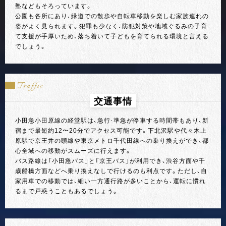
塾などもそろっています。
公園も各所にあり、緑道での散歩や自転車移動を楽しむ家族連れの
姿がよく見られます。犯罪も少なく、防犯対策や地域ぐるみの子育
て支援が手厚いため、落ち着いて子どもを育てられる環境と言える
でしょう。
Traffic
交通事情
小田急小田原線の経堂駅は、急行・準急が停車する時間帯もあり、新
宿まで最短約12〜20分でアクセス可能です。下北沢駅や代々木上
原駅で京王井の頭線や東京メトロ千代田線への乗り換えができ、都
心全域への移動がスムーズに行えます。
バス路線は「小田急バス」と「京王バス」が利用でき、渋谷方面や千
歳船橋方面などへ乗り換えなしで行けるのも利点です。ただし、自
家用車での移動では、細い一方通行路が多いことから、運転に慣れ
るまで戸惑うこともあるでしょう。