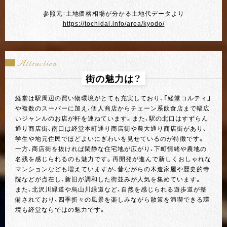
参照元：土地価格相場が分かる土地代データより
https://tochidai.info/area/kyodo/
Attraction
街の魅力は？
経堂は駅周辺の買い物環境がとても充実しており、「経堂コルティ」
や複数のスーパーに加え、個人商店からチェーン系飲食店まで幅広
いジャンルのお店が軒を連ねています。また、駅の北口はすずらん
通り商店街、南口は経堂本町通り商店街や農大通り商店街があり、
学生や地元住民でほどよいにぎわいを見せているのが特徴です。
一方、商店街を抜ければ閑静な住宅地が広がり、下町情緒や農地の
名残を感じられるのも魅力です。再開発が進んで新しくおしゃれな
マンションなども増えていますが、昔ながらの木造家屋や歴史的寺
院などが点在し、新旧が調和した街並みが人気を集めています。
また、北沢川緑道や烏山川緑道など、自然を感じられる遊歩道が整
備されており、四季折々の風景を楽しみながら散策を満喫できる環
境も経堂ならではの魅力です。