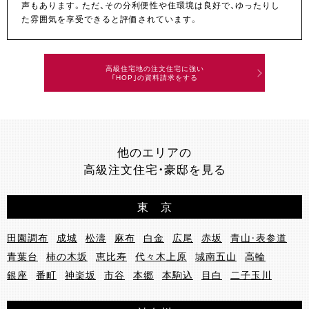
声もあります。ただ、その分利便性や住環境は良好で、ゆったりし
た雰囲気を享受できると評価されています。
高級住宅地の注文住宅に強い
｢HOP｣の資料請求をする
他のエリアの
高級注文住宅・豪邸を見る
東 京
田園調布
成城
松濤
麻布
白金
広尾
赤坂
青山・表参道
青葉台
柿の木坂
恵比寿
代々木上原
城南五山
高輪
銀座
番町
神楽坂
市谷
本郷
本駒込
目白
二子玉川