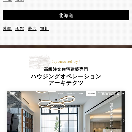
北海道
札幌
函館
帯広
旭川
〈sponsored by〉
高級注文住宅建築専門
ハウジングオペレーション
アーキテクツ