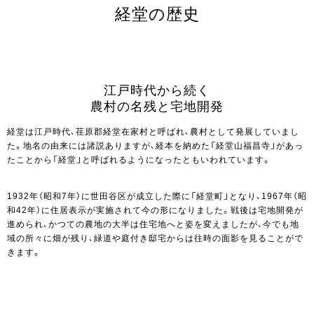
経堂の歴史
江戸時代から続く
農村の名残と宅地開発
経堂は江戸時代、荏原郡経堂在家村と呼ばれ、農村として発展していまし
た。地名の由来には諸説ありますが、経本を納めた「経堂山福昌寺」があっ
たことから「経堂」と呼ばれるようになったともいわれています。
1932年（昭和7年）に世田谷区が成立した際に「経堂町」となり、1967年（昭
和42年）に住居表示が実施されて今の形になりました。戦後は宅地開発が
進められ、かつての農地の大半は住宅地へと姿を変えましたが、今でも地
域の所々に畑が残り、緑道や庭付き邸宅からは往時の面影を見ることがで
きます。