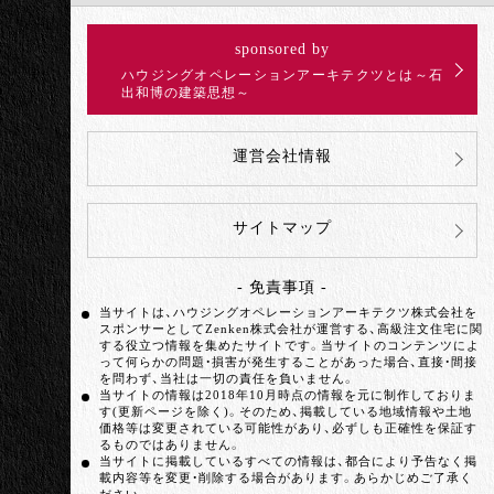
sponsored by
ハウジングオペレーションアーキテクツとは～石
出和博の建築思想～
運営会社情報
サイトマップ
- 免責事項 -
当サイトは、ハウジングオペレーションアーキテクツ株式会社を
スポンサーとしてZenken株式会社が運営する、高級注文住宅に関
する役立つ情報を集めたサイトです。当サイトのコンテンツによ
って何らかの問題・損害が発生することがあった場合、直接・間接
を問わず、当社は一切の責任を負いません。
当サイトの情報は2018年10月時点の情報を元に制作しておりま
す(更新ページを除く)。そのため、掲載している地域情報や土地
価格等は変更されている可能性があり、必ずしも正確性を保証す
るものではありません。
当サイトに掲載しているすべての情報は、都合により予告なく掲
載内容等を変更・削除する場合があります。あらかじめご了承く
ださい。