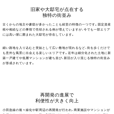
旧家や大邸宅が点在する
独特の街並み
古くからの地主や豪邸が多かったことも経堂の特徴の一つです。固定資産
税や相続などの事情で売却される例が増えていますが、今でも一部エリア
には高い塀に囲まれた大邸宅が存在しています。
細い路地を入り込むと突如として広い敷地が現れるなど、街を歩くだけで
も意外な風景に出会える楽しいエリアです。近年は細分化された土地に新
築一戸建てや低層マンションが建ち並び、新旧が入り混じる独特の街並み
が形成されています。
再開発の進展で
利便性が大きく向上
小田急線の複々線化や駅周辺の再開発が行われ、商業施設やマンションが