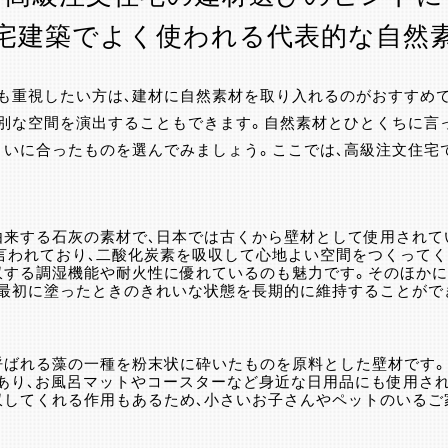
宅建築でよく使われる代表的な自然
も重視したい方は、建材に自然素材を取り入れるのがおすすめで
別な空間を演出することもできます。自然素材とひとくちに言
まいに合ったものを選んでみましょう。ここでは、高級注文住宅
由来する石灰の素材で、日本では古くから壁材として使用されて
言われており、二酸化炭素を吸収して心地よい空間をつくってく
収する調湿機能や耐火性に優れているのも魅力です。そのほか
、最初に塗ったときのきれいな状態を長期的に維持することがで
と呼ばれる藻の一種を粉末状に砕いたものを原料とした壁材です
あり、お風呂マットやコースターなど身近な日用品にも使用され
収してくれる作用もあるため、小さいお子さんやペットのいるご