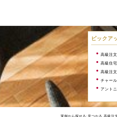
ピックア
高級注
高級住
高級注
チャール
アントニ
実例から探せる・見つかる 高級注