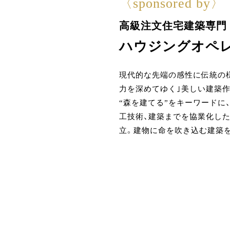
〈sponsored by〉
高級注文住宅建築専門
ハウジングオペ
現代的な先端の感性に伝統の様
力を深めてゆく｣美しい建築作
“森を建てる”をキーワードに
工技術、建築までを協業化し
立。建物に命を吹き込む建築